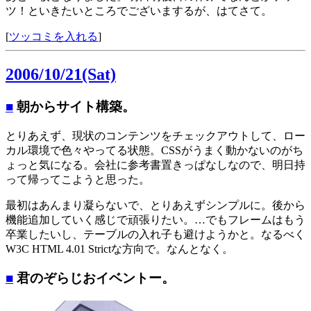
ツ！といきたいところでございまするが、はてさて。
[
ツッコミを入れる
]
2006/10/21(Sat)
■
朝からサイト構築。
とりあえず、現状のコンテンツをチェックアウトして、ロー
カル環境で色々やってる状態。CSSがうまく動かないのがち
ょっと気になる。会社に参考書置きっぱなしなので、明日持
って帰ってこようと思った。
最初はあんまり凝らないで、とりあえずシンプルに。後から
機能追加していく感じで頑張りたい。…でもフレームはもう
卒業したいし、テーブルの入れ子も避けようかと。なるべく
W3C HTML 4.01 Strictな方向で。なんとなく。
■
君のぞらじおイベントー。