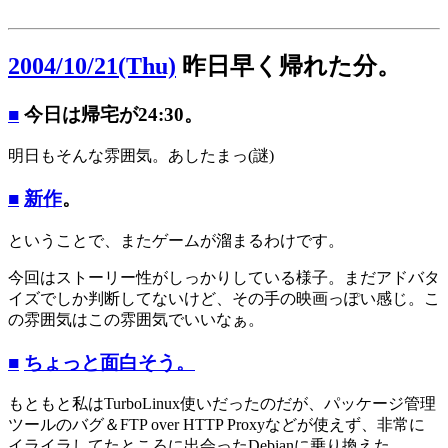
2004/10/21(Thu)
昨日早く帰れた分。
■
今日は帰宅が24:30。
明日もそんな雰囲気。あしたまっ(謎)
■
新作
。
ということで、またゲームが溜まるわけです。
今回はストーリー性がしっかりしている様子。まだアドバタ
イズでしか判断してないけど、その手の映画っぽい感じ。こ
の雰囲気はこの雰囲気でいいなぁ。
■
ちょっと面白そう。
もともと私はTurboLinux使いだったのだが、パッケージ管理
ツールのバグ＆FTP over HTTP Proxyなどが使えず、非常に
イライラしてたところに出会ったDebianに乗り換えた。