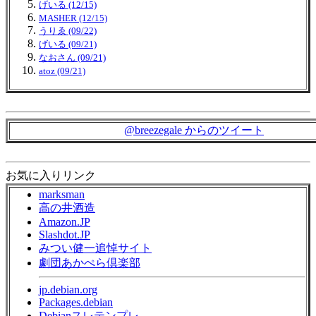
げいる (12/15)
MASHER (12/15)
うりゑ (09/22)
げいる (09/21)
なおさん (09/21)
atoz (09/21)
@breezegale からのツイート
お気に入りリンク
marksman
高の井酒造
Amazon.JP
Slashdot.JP
みつい健一追悼サイト
劇団あかぺら倶楽部
jp.debian.org
Packages.debian
Debianスレテンプレ