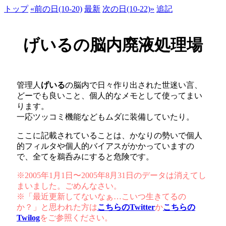
トップ
«前の日(10-20)
最新
次の日(10-22)»
追記
げいるの脳内廃液処理場
管理人
げいる
の脳内で日々作り出された世迷い言、
どーでも良いこと、個人的なメモとして使ってまい
ります。
一応ツッコミ機能などもムダに装備していたり。
ここに記載されていることは、かなりの勢いで個人
的フィルタや個人的バイアスがかかっていますの
で、全てを鵜呑みにすると危険です。
※2005年1月1日〜2005年8月31日のデータは消えてし
まいました。ごめんなさい。
※「最近更新してないなぁ…こいつ生きてるの
か？」と思われた方は
こちらのTwitter
か
こちらの
Twilog
をご参照ください。