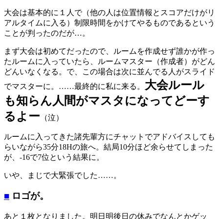
大会は基本的に１人で（他の人は位置情報とスコアだけがリ
アルタイムに入る）制限時間をかけてやるものであるという
ことが判ったのだが…。
まず大会は初めてだったので、ルームを作成せず誰かが作っ
たルームに入っていたら、ルームマスター（作成者）がどん
どんいなくなる。で、この場合は次に並んでる人がスライド
大会ルール
でマスターに。……最終的に私に来る。
も知らん人間がマスタになってどーす
るよー
（泣）
ルームに入ってきた諸先輩方にチャットでアドバイスしても
らいながら35分18Hの旅へ。結局10分ほど余らせてしまった
が、-16で7位という結果に。
いや、まじで大緊張でした……。
■
ロゴが。
あと１枚となりました。明日明後日の休みでなんとかゲッ