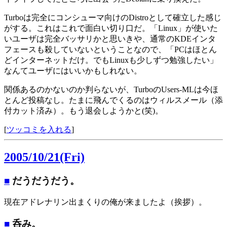
Turboは完全にコンシューマ向けのDistroとして確立した感じ
がする。これはこれで面白い切り口だ。「Linux」が使いた
いユーザは完全バッサリかと思いきや、通常のKDEインタ
フェースも殺していないということなので、「PCはほとん
どインターネットだけ。でもLinuxも少しずつ勉強したい」
なんてユーザにはいいかもしれない。
関係あるのかないのか判らないが、TurboのUsers-MLは今ほ
とんど投稿なし。たまに飛んでくるのはウィルスメール（添
付カット済み）。もう退会しようかと(笑)。
[
ツッコミを入れる
]
2005/10/21(Fri)
■
だうだうだう。
現在アドレナリン出まくりの俺が来ましたよ（挨拶）。
■
呑み。