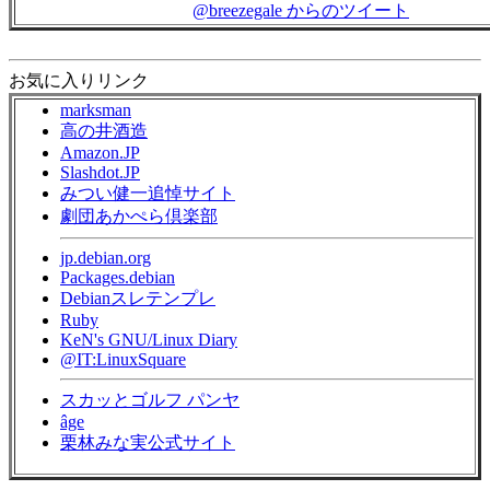
@breezegale からのツイート
お気に入りリンク
marksman
高の井酒造
Amazon.JP
Slashdot.JP
みつい健一追悼サイト
劇団あかぺら倶楽部
jp.debian.org
Packages.debian
Debianスレテンプレ
Ruby
KeN's GNU/Linux Diary
@IT:LinuxSquare
スカッとゴルフ パンヤ
âge
栗林みな実公式サイト