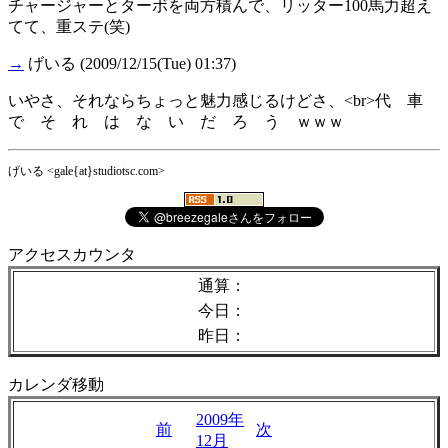
チャージャーとターボを両方積んで、リッター100馬力超え
てて、重ステ(笑)
→
げいる
(2009/12/15(Tue) 01:37)
いやさ、それならちょっと魅力感じるけどさ、<br>代 車
で そ れ は な い だ ろ う ｗｗｗ
げいる <gale{at}studiotsc.com>
アクセスカウンタ
通算：
今日：
昨日：
カレンダ移動
2009年
前
次
12月