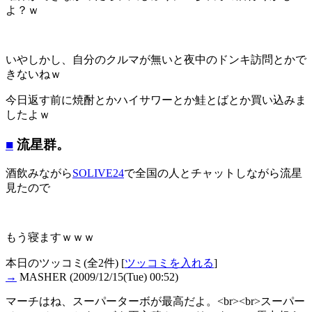
よ？ｗ
いやしかし、自分のクルマが無いと夜中のドンキ訪問とかで
きないねｗ
今日返す前に焼酎とかハイサワーとか鮭とばとか買い込みま
したよｗ
■
流星群。
酒飲みながら
SOLIVE24
で全国の人とチャットしながら流星
見たので
もう寝ますｗｗｗ
本日のツッコミ(全2件) [
ツッコミを入れる
]
→
MASHER
(2009/12/15(Tue) 00:52)
マーチはね、スーパーターボが最高だよ。<br><br>スーパー