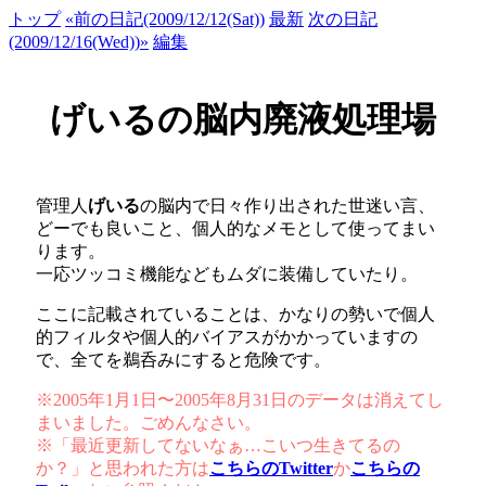
トップ
«前の日記(2009/12/12(Sat))
最新
次の日記
(2009/12/16(Wed))»
編集
げいるの脳内廃液処理場
管理人
げいる
の脳内で日々作り出された世迷い言、
どーでも良いこと、個人的なメモとして使ってまい
ります。
一応ツッコミ機能などもムダに装備していたり。
ここに記載されていることは、かなりの勢いで個人
的フィルタや個人的バイアスがかかっていますの
で、全てを鵜呑みにすると危険です。
※2005年1月1日〜2005年8月31日のデータは消えてし
まいました。ごめんなさい。
※「最近更新してないなぁ…こいつ生きてるの
か？」と思われた方は
こちらのTwitter
か
こちらの