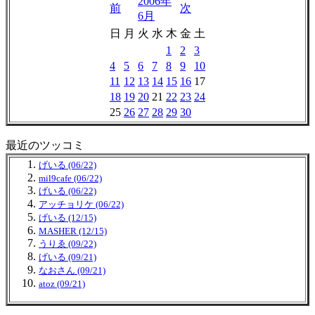
2006年
前
次
6月
日
月
火
水
木
金
土
1
2
3
4
5
6
7
8
9
10
11
12
13
14
15
16
17
18
19
20
21
22
23
24
25
26
27
28
29
30
最近のツッコミ
げいる (06/22)
mil9cafe (06/22)
げいる (06/22)
アッチョリケ (06/22)
げいる (12/15)
MASHER (12/15)
うりゑ (09/22)
げいる (09/21)
なおさん (09/21)
atoz (09/21)