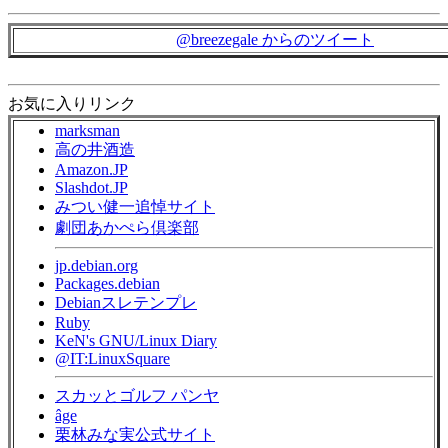
@breezegale からのツイート
お気に入りリンク
marksman
高の井酒造
Amazon.JP
Slashdot.JP
みつい健一追悼サイト
劇団あかぺら倶楽部
jp.debian.org
Packages.debian
Debianスレテンプレ
Ruby
KeN's GNU/Linux Diary
@IT:LinuxSquare
スカッとゴルフ パンヤ
âge
栗林みな実公式サイト