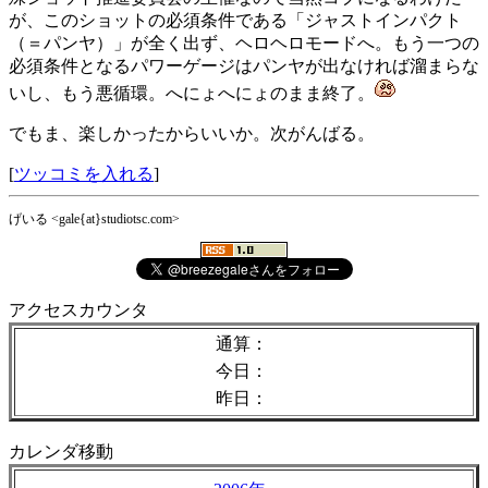
が、このショットの必須条件である「ジャストインパクト
（＝パンヤ）」が全く出ず、ヘロヘロモードへ。もう一つの
必須条件となるパワーゲージはパンヤが出なければ溜まらな
いし、もう悪循環。へにょへにょのまま終了。
でもま、楽しかったからいいか。次がんばる。
[
ツッコミを入れる
]
げいる <gale{at}studiotsc.com>
アクセスカウンタ
通算：
今日：
昨日：
カレンダ移動