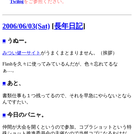
Twilog
をご参照ください。
2006/06/03(Sat)
[
長年日記
]
■
うぬー。
みつい健一サイト
がうまくまとまりません。（挨拶）
Flashを久々に使ってみているんだが、色々忘れてるな
ぁ…。
■
あと、
書類仕事も１つ残ってるので、それを早急にやらないとなら
んですたい。
■
今日のパニャ。
仲間が大会を開くというので参加。コブラショットという特
殊ショット推進委員会の主催なので当然コブになるわけだ