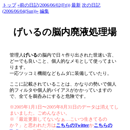
トップ
«前の日記(2006/06/02(Fri))
最新
次の日記
(2006/06/04(Sun))»
編集
げいるの脳内廃液処理場
管理人
げいる
の脳内で日々作り出された世迷い言、
どーでも良いこと、個人的なメモとして使ってまい
ります。
一応ツッコミ機能などもムダに装備していたり。
ここに記載されていることは、かなりの勢いで個人
的フィルタや個人的バイアスがかかっていますの
で、全てを鵜呑みにすると危険です。
※2005年1月1日〜2005年8月31日のデータは消えてし
まいました。ごめんなさい。
※「最近更新してないなぁ…こいつ生きてるの
か？」と思われた方は
こちらのTwitter
か
こちらの