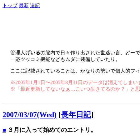
トップ
最新
追記
管理人
げいる
の脳内で日々作り出された世迷い言、どー
一応ツッコミ機能などもムダに装備していたり。
ここに記載されていることは、かなりの勢いで個人的フ
※2005年1月1日〜2005年8月31日のデータは消えてし
※「最近更新してないなぁ…こいつ生きてるのか？」と
2007/03/07(Wed)
[
長年日記
]
■
３月に入って始めてのエントリ。