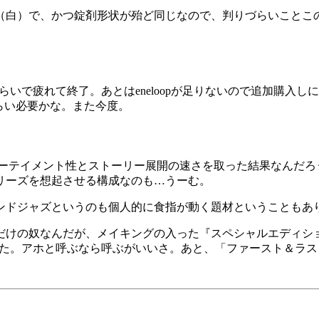
（白）で、かつ錠剤形状が殆ど同じなので、判りづらいことこ
いで疲れて終了。あとはeneloopが足りないので追加購入しに
らい必要かな。また今度。
ターテイメント性とストーリー展開の速さを取った結果なんだろ
リーズを想起させる構成なのも…うーむ。
ンドジャズというのも個人的に食指が動く題材ということもあ
だけの奴なんだが、メイキングの入った『スペシャルエディシ
てみた。アホと呼ぶなら呼ぶがいいさ。あと、「ファースト＆ラ