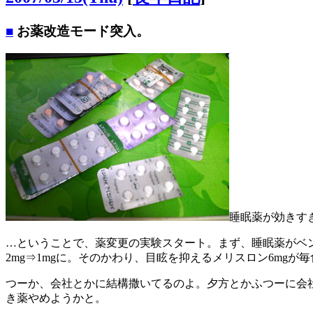
■
お薬改造モード突入。
睡眠薬が効きす
…ということで、薬変更の実験スタート。まず、睡眠薬がベンザ
2mg⇒1mgに。そのかわり、目眩を抑えるメリスロン6mg
つーか、会社とかに結構撒いてるのよ。夕方とかふつーに会
き薬やめようかと。