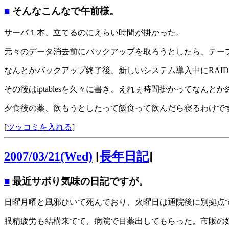
■
そんなこんなで午前様。
サーバ１本、立てるのにえらい時間が掛かった。
元々のデータ消去前にバックアップを取ろうとしたら、テー
なんとかバックアップ終了後、新しいシステム導入中にRAI
その後はiptablesを久々に書き、えれぇ時間掛かってなんと
夕食後の薬、飲もうとしたって飯食って飲んだら寝るわけで
[
ツッコミを入れる
]
2007/03/21(Wed)
[
長年日記
]
■
最近サボり気味の日記ですが。
日曜月曜と風邪ひいて死んでおり、火曜日は通院後に別拠点
眼精疲労も結構来てて、病院で目薬出してもらった。市販の