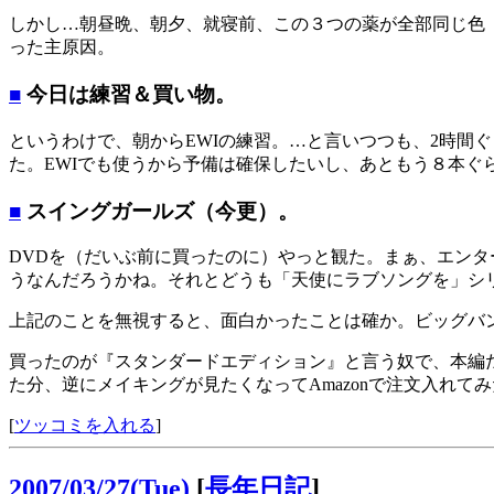
しかし…朝昼晩、朝夕、就寝前、この３つの薬が全部同じ色
った主原因。
■
今日は練習＆買い物。
というわけで、朝からEWIの練習。…と言いつつも、2時間ぐら
た。EWIでも使うから予備は確保したいし、あともう８本ぐ
■
スイングガールズ（今更）。
DVDを（だいぶ前に買ったのに）やっと観た。まぁ、エン
うなんだろうかね。それとどうも「天使にラブソングを」シ
上記のことを無視すると、面白かったことは確か。ビッグバ
買ったのが『スタンダードエディション』と言う奴で、本編
た分、逆にメイキングが見たくなってAmazonで注文入れ
[
ツッコミを入れる
]
2007/03/27(Tue)
[
長年日記
]