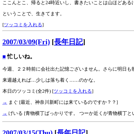
ここんとこ、帰ると24時近いし、書きたいことは山ほどあ
ということで、生きてます。
[
ツッコミを入れる
]
2007/03/09(Fri)
[
長年日記
]
■
忙しいね。
今週、２２時前に会社出た記憶ございません。さらに明日も朝
来週越えれば…少しは落ち着く……のかな。
本日のツッコミ(全2件) [
ツッコミを入れる
]
→
まぐ
[最近、神奈川新町には来ているのですか？？]
→
げいる
[青物横丁ばっかりです。 つーか近くが青物横丁と
2007/03/15(Thu)
[
長年日記
]