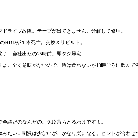
プドライブ故障。テープが出てきません。分解して修理。
DのHDDが１本死亡。交換＆リビルド。
か終了。会社出たの25時前。即タク帰宅。
すよ。全く意味がないので、飯は食わないが18時ごろに飲んで
で会議だのなんだの。免疫落ちとるわけですよ。
奴みたいに刺激は少ないが、かなり楽になる。ピントが合わせ