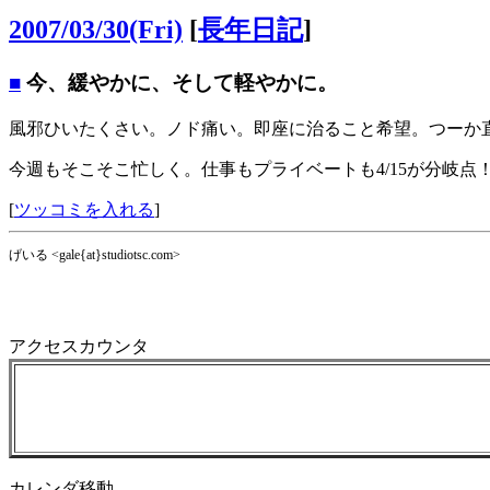
2007/03/30(Fri)
[
長年日記
]
■
今、緩やかに、そして軽やかに。
風邪ひいたくさい。ノド痛い。即座に治ること希望。つーか
今週もそこそこ忙しく。仕事もプライベートも4/15が分岐点
[
ツッコミを入れる
]
げいる <gale{at}studiotsc.com>
アクセスカウンタ
カレンダ移動