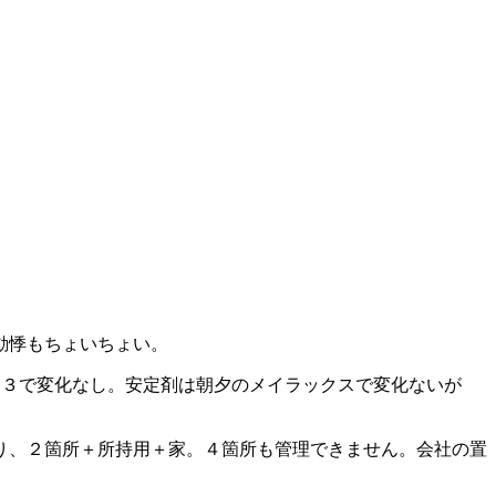
動悸もちょいちょい。
mg×３で変化なし。安定剤は朝夕のメイラックスで変化ないが
り、２箇所＋所持用＋家。４箇所も管理できません。会社の置