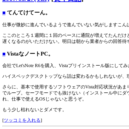
■
てんてけてーん。
仕事が微妙に進んでいるようで進んでいない気がしますこん
ここのところ１週間に１回のペースに通院が増えてたんだけ
遅くなるのがいただけない。明日は朝から業者からの回答待
■
VistaなノートPC。
会社でLet'sNote R6を購入、Vistaプリインストール版にして
ハイスペックデスクトップなら話は変わるかもしれないが、現
さらに、基本で使用するソフトウェアのVista対応状況が
でループ。セーフモードでも抜けない（インストール中にダ
れ、仕事で使えるOSじゃないと思うぞ。
もう少し枯れないとダメです。
[
ツッコミを入れる
]