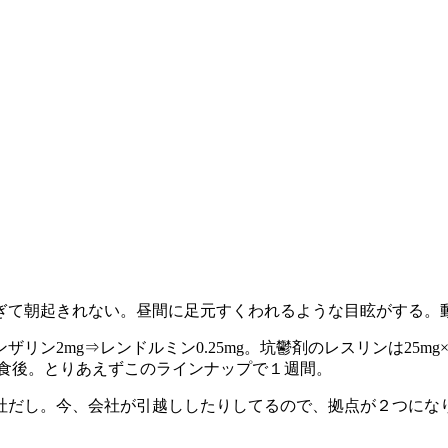
ぎて朝起きれない。昼間に足元すくわれるような目眩がする。
リン2mg⇒レンドルミン0.25mg。坑鬱剤のレスリンは25
が毎食後。とりあえずこのラインナップで１週間。
社だし。今、会社が引越ししたりしてるので、拠点が２つにな