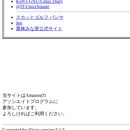
KeN's GNU/Linux Diary
@IT:LinuxSquare
スカッとゴルフ パンヤ
âge
栗林みな実公式サイト
当サイトはAmazonの
アソシエイトプログラムに
参加しています。
よろしければご利用ください。
Generated by
tDiary
version 5.1.5