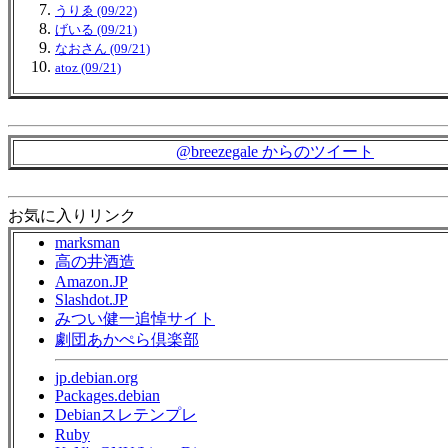
うりゑ (09/22)
げいる (09/21)
なおさん (09/21)
atoz (09/21)
@breezegale からのツイート
お気に入りリンク
marksman
高の井酒造
Amazon.JP
Slashdot.JP
みつい健一追悼サイト
劇団あかぺら倶楽部
jp.debian.org
Packages.debian
Debianスレテンプレ
Ruby