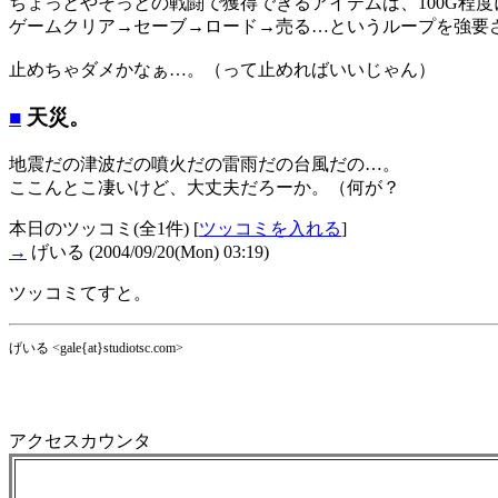
ちょっとやそっとの戦闘で獲得できるアイテムは、100G程
ゲームクリア→セーブ→ロード→売る…というループを強要
止めちゃダメかなぁ…。（って止めればいいじゃん）
■
天災。
地震だの津波だの噴火だの雷雨だの台風だの…。
ここんとこ凄いけど、大丈夫だろーか。（何が？
本日のツッコミ(全1件) [
ツッコミを入れる
]
→
げいる
(2004/09/20(Mon) 03:19)
ツッコミてすと。
げいる <gale{at}studiotsc.com>
アクセスカウンタ