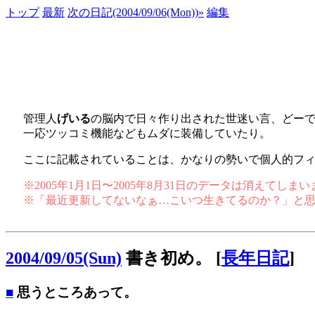
トップ
最新
次の日記(2004/09/06(Mon))»
編集
管理人
げいる
の脳内で日々作り出された世迷い言、どー
一応ツッコミ機能などもムダに装備していたり。
ここに記載されていることは、かなりの勢いで個人的フ
※2005年1月1日〜2005年8月31日のデータは消えてし
※「最近更新してないなぁ…こいつ生きてるのか？」と
2004/09/05(Sun)
書き初め。
[
長年日記
]
■
思うところあって。