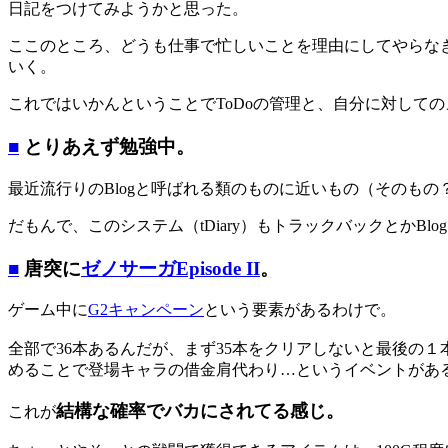
日記をつけてみようかと思った。
ここのところ、どうも仕事で忙しいことを理由にしてやらな
いく。
これではいかんということでToDoの管理と、自分に対して
■
とりあえず勉強中。
最近流行りのBlogと呼ばれる類のものに近いもの（そのもの
だもんで、このシステム（tDiary）もトラックバックとか
■
唐突に
ゼノサーガEpisode II
。
ゲーム中に
G2キャンペーン
という要素があるわけで。
全部で36本あるんだが、まず35本をクリアしないと最後の１
めることで登場キャラの借金肩代わり…というイベントがあ
結構な確率でバカにされてる感じ。
これが