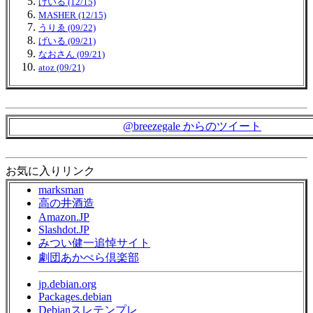
げいる (12/15)
MASHER (12/15)
うりゑ (09/22)
げいる (09/21)
なおさん (09/21)
atoz (09/21)
@breezegale からのツイート
お気に入りリンク
marksman
高の井酒造
Amazon.JP
Slashdot.JP
みつい健一追悼サイト
劇団あかぺら倶楽部
jp.debian.org
Packages.debian
Debianスレテンプレ