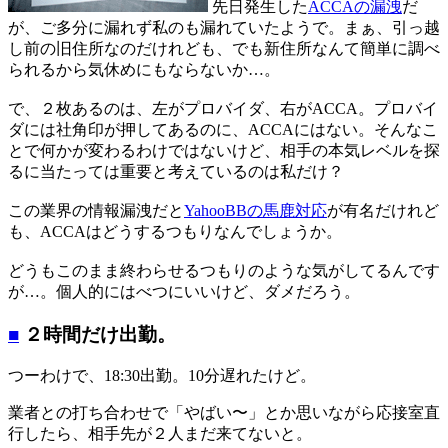
先日発生した
ACCAの漏洩
だ
が、ご多分に漏れず私のも漏れていたようで。まぁ、引っ越
し前の旧住所なのだけれども、でも新住所なんて簡単に調べ
られるから気休めにもならないか…。
で、２枚あるのは、左がプロバイダ、右がACCA。プロバイ
ダには社角印が押してあるのに、ACCAにはない。そんなこ
とで何かが変わるわけではないけど、相手の本気レベルを探
るに当たっては重要と考えているのは私だけ？
この業界の情報漏洩だと
YahooBBの馬鹿対応
が有名だけれど
も、ACCAはどうするつもりなんでしょうか。
どうもこのまま終わらせるつもりのような気がしてるんです
が…。個人的にはべつにいいけど、ダメだろう。
■
２時間だけ出勤。
つーわけで、18:30出勤。10分遅れたけど。
業者との打ち合わせで「やばい〜」とか思いながら応接室直
行したら、相手先が２人まだ来てないと。