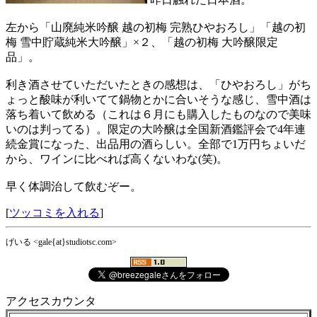
左から「山廃純米吟醸 越の初梅 完熟ひやおろし」「越の初
梅 雪中貯蔵純米大吟醸」×２、「越の初梅 大吟醸限定
品」。
利き酒させていただいたときの感想は、「ひやおろし」がち
ょっと酸味が利いてて鍋物とかに合いそうな感じ、雪中酒は
落ち着いて飲める（これは６月にも購入したものなので美味
いのは判ってる）。限定の大吟醸は全国新酒鑑評会で4年連
続金賞になった、出品用の酒らしい。全部で1万円ちょいだ
から、ワインに比べれば高くないわな(笑)。
早く体調治して飲むぞー。
[
ツッコミを入れる
]
げいる <gale{at}studiotsc.com>
アクセスカウンタ