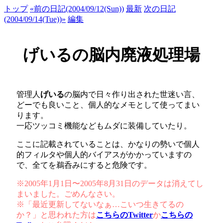
トップ
«前の日記(2004/09/12(Sun))
最新
次の日記
(2004/09/14(Tue))»
編集
げいるの脳内廃液処理場
管理人
げいる
の脳内で日々作り出された世迷い言、
どーでも良いこと、個人的なメモとして使ってまい
ります。
一応ツッコミ機能などもムダに装備していたり。
ここに記載されていることは、かなりの勢いで個人
的フィルタや個人的バイアスがかかっていますの
で、全てを鵜呑みにすると危険です。
※2005年1月1日〜2005年8月31日のデータは消えてし
まいました。ごめんなさい。
※「最近更新してないなぁ…こいつ生きてるの
か？」と思われた方は
こちらのTwitter
か
こちらの