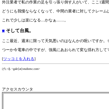
外注業者で私の作業の足を引っ張り倒す人がいて、ここ1週
どうにも我慢ならなくなって、中間の業者に対してクレーム
これで少しは楽になる…かなぁ……。
■
そして台風。
ここ最近、週末に限って天気悪いのはなんかの呪いですか。
つーか今電車の中ですが、強風にあおられて変な揺れ方して
[
ツッコミを入れる
]
げいる <gale{at}studiotsc.com>
アクセスカウンタ