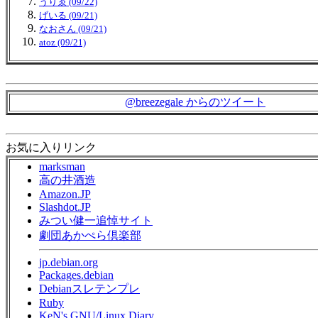
うりゑ (09/22)
げいる (09/21)
なおさん (09/21)
atoz (09/21)
@breezegale からのツイート
お気に入りリンク
marksman
高の井酒造
Amazon.JP
Slashdot.JP
みつい健一追悼サイト
劇団あかぺら倶楽部
jp.debian.org
Packages.debian
Debianスレテンプレ
Ruby
KeN's GNU/Linux Diary