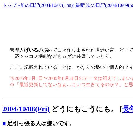
トップ
«前の日記(2004/10/07(Thu))
最新
次の日記(2004/10/09(Sa
管理人
げいる
の脳内で日々作り出された世迷い言、どー
一応ツッコミ機能などもムダに装備していたり。
ここに記載されていることは、かなりの勢いで個人的フ
※2005年1月1日〜2005年8月31日のデータは消えてし
※「最近更新してないなぁ…こいつ生きてるのか？」と
2004/10/08(Fri)
どうにもこうにも。
[
長
■
足引っ張る人は嫌いです。