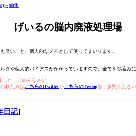
t))»
編集
げいるの脳内廃液処理場
でも良いこと、個人的なメモとして使ってまいります。
ィルタや個人的バイアスがかかっていますので、全てを鵜呑み
まいました。ごめんなさい。
思われた方は
こちらのTwitter
か
こちらのTwilog
をご参照くださ
年日記
]