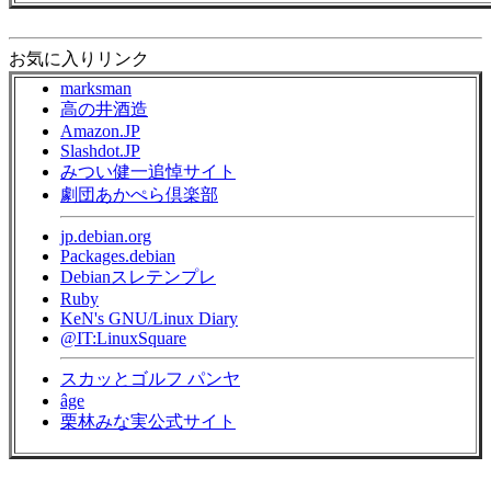
お気に入りリンク
marksman
高の井酒造
Amazon.JP
Slashdot.JP
みつい健一追悼サイト
劇団あかぺら倶楽部
jp.debian.org
Packages.debian
Debianスレテンプレ
Ruby
KeN's GNU/Linux Diary
@IT:LinuxSquare
スカッとゴルフ パンヤ
âge
栗林みな実公式サイト