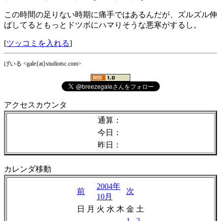
この時間の足りない時期に痛手ではあるんだが、ズルズル伸
ばしてるともっとドツボにハマりそうな悪寒がするし。
[
ツッコミを入れる
]
げいる <gale{at}studiotsc.com>
アクセスカウンタ
通算：
今日：
昨日：
カレンダ移動
2004年
前
次
10月
日
月
火
水
木
金
土
1
2