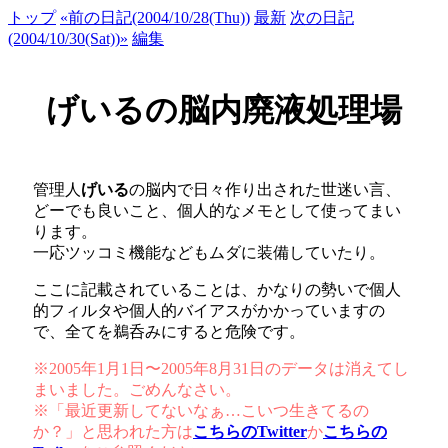
トップ
«前の日記(2004/10/28(Thu))
最新
次の日記
(2004/10/30(Sat))»
編集
げいるの脳内廃液処理場
管理人
げいる
の脳内で日々作り出された世迷い言、
どーでも良いこと、個人的なメモとして使ってまい
ります。
一応ツッコミ機能などもムダに装備していたり。
ここに記載されていることは、かなりの勢いで個人
的フィルタや個人的バイアスがかかっていますの
で、全てを鵜呑みにすると危険です。
※2005年1月1日〜2005年8月31日のデータは消えてし
まいました。ごめんなさい。
※「最近更新してないなぁ…こいつ生きてるの
か？」と思われた方は
こちらのTwitter
か
こちらの