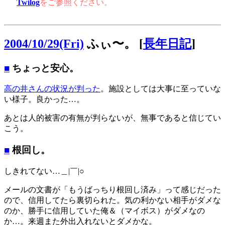
Twilog
をご参照ください。
2004/10/29(Fri)
ふぃ〜。
[
長年日記
]
■
ちょっと安心。
高の井さんの状況が判った
。施設としては大事に至っていな
い様子。良かった…。
あとは人的被害の有無が判らないが、無事であると信じてい
こう。
■
根回し。
しきれてない…＿|￣|○
メールの文書が「もうばっちり根回し済み」って感じだった
ので、信用してたら裏切られた。気の利かない相手がダメな
のか、勝手に信用していた俺＆（マイボス）がダメなの
か…。来週また外出入れないとダメかな。