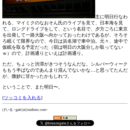
主に明日行なわ
れる、マイミクのなおそん氏のライブを見て、日本海を見
て、ロングドライブをして、という名目で、夕方ごろに東京
を出発して一路大阪へ向かっておったわけであるが、そろそ
ろ眠くて限界なので、今日は浜名湖で車中泊。元々、途中で
仮眠を取る予定だった（宿は明日の大阪分しか取ってない
ｗ）ので、計画通りといえば計画通り。
ただ、ちょっと渋滞がきつそうなんだな。シルバーウィーク
ももう半ばなのであんまり混んでないかな…と思ってたんだ
が、微妙に甘かったかもしれづ。
ということで、また明日〜。
[
ツッコミを入れる
]
げいる <gale{at}studiotsc.com>