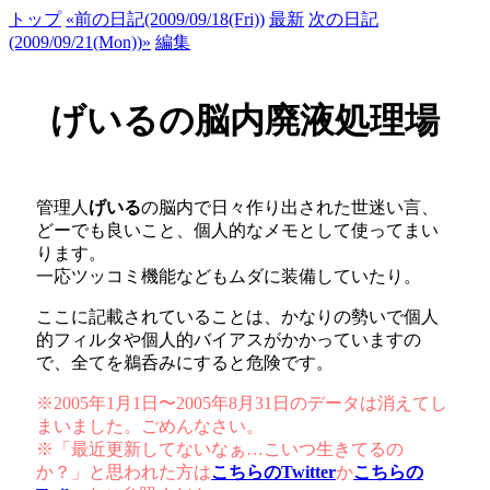
トップ
«前の日記(2009/09/18(Fri))
最新
次の日記
(2009/09/21(Mon))»
編集
げいるの脳内廃液処理場
管理人
げいる
の脳内で日々作り出された世迷い言、
どーでも良いこと、個人的なメモとして使ってまい
ります。
一応ツッコミ機能などもムダに装備していたり。
ここに記載されていることは、かなりの勢いで個人
的フィルタや個人的バイアスがかかっていますの
で、全てを鵜呑みにすると危険です。
※2005年1月1日〜2005年8月31日のデータは消えてし
まいました。ごめんなさい。
※「最近更新してないなぁ…こいつ生きてるの
か？」と思われた方は
こちらのTwitter
か
こちらの