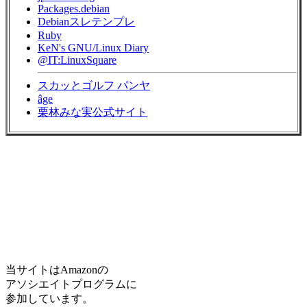
Packages.debian
Debianスレテンプレ
Ruby
KeN's GNU/Linux Diary
@IT:LinuxSquare
スカッとゴルフ パンヤ
âge
栗林みな実公式サイト
当サイトはAmazonの
アソシエイトプログラムに
参加しています。