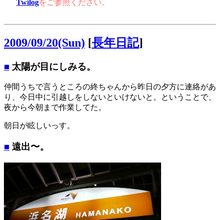
Twilog
をご参照ください。
2009/09/20(Sun)
[
長年日記
]
■
太陽が目にしみる。
仲間うちで言うところの終ちゃんから昨日の夕方に連絡があ
り、今日中に引越しをしないといけないと。ということで、
夜から今朝まで作業してた。
朝日が眩しいっす。
■
遠出〜。