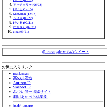
げいる (06/22)
アッチョリケ (06/22)
げいる (12/15)
MASHER (12/15)
うりゑ (09/22)
げいる (09/21)
なおさん (09/21)
atoz (09/21)
@breezegale からのツイート
お気に入りリンク
marksman
高の井酒造
Amazon.JP
Slashdot.JP
みつい健一追悼サイト
劇団あかぺら倶楽部
jp.debian.org