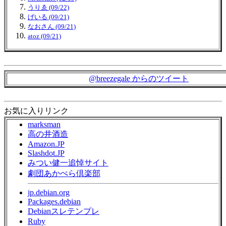
うりゑ (09/22)
げいる (09/21)
なおさん (09/21)
atoz (09/21)
@breezegale からのツイート
お気に入りリンク
marksman
高の井酒造
Amazon.JP
Slashdot.JP
みつい健一追悼サイト
劇団あかぺら倶楽部
jp.debian.org
Packages.debian
Debianスレテンプレ
Ruby