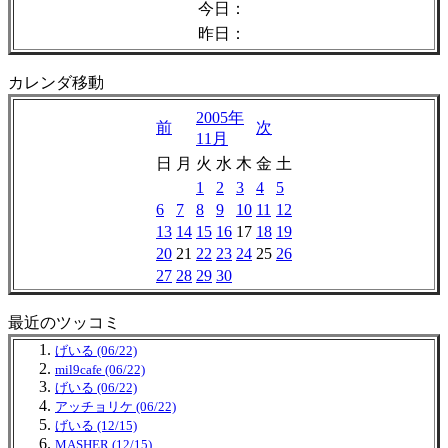
今日：
昨日：
カレンダ移動
2005年
前
次
11月
日
月
火
水
木
金
土
1
2
3
4
5
6
7
8
9
10
11
12
13
14
15
16
17
18
19
20
21
22
23
24
25
26
27
28
29
30
最近のツッコミ
げいる (06/22)
mil9cafe (06/22)
げいる (06/22)
アッチョリケ (06/22)
げいる (12/15)
MASHER (12/15)