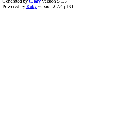
Generated by
tDiary
version 5.1.5
Powered by
Ruby
version 2.7.4-p191