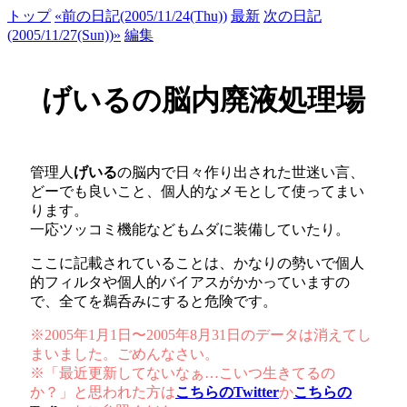
トップ
«前の日記(2005/11/24(Thu))
最新
次の日記
(2005/11/27(Sun))»
編集
げいるの脳内廃液処理場
管理人
げいる
の脳内で日々作り出された世迷い言、
どーでも良いこと、個人的なメモとして使ってまい
ります。
一応ツッコミ機能などもムダに装備していたり。
ここに記載されていることは、かなりの勢いで個人
的フィルタや個人的バイアスがかかっていますの
で、全てを鵜呑みにすると危険です。
※2005年1月1日〜2005年8月31日のデータは消えてし
まいました。ごめんなさい。
※「最近更新してないなぁ…こいつ生きてるの
か？」と思われた方は
こちらのTwitter
か
こちらの