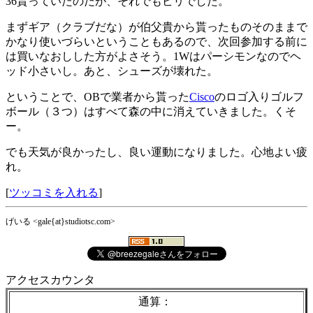
36貰っていたのだが、それでもビリでした。
まずギア（クラブだな）が伯父貴から貰ったものそのままで
かなり使いづらいということもあるので、次回参加する前に
は買いなおしした方がよさそう。1Wはパーシモンなのでヘ
ッド小さいし。あと、シューズが壊れた。
ということで、OBで業者から貰った
Cisco
のロゴ入りゴルフ
ボール（３つ）はすべて森の中に消えていきました。くそ
ー。
でも天気が良かったし、良い運動になりました。心地よい疲
れ。
[
ツッコミを入れる
]
げいる <gale{at}studiotsc.com>
アクセスカウンタ
通算：