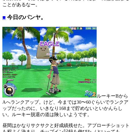
ことがあるなー。
■
今日のパンヤ。
ルーキーBから
Aへランクアップ。けど、今までは30〜60ぐらいでランクア
ップだったのに、いきなり168まで貯めないといかんらし
い。ルーキー脱退の道は険しいようです。
昼間はかなりサクサクと好成績残せた。アプローチショット
も程よく決まり、チップイン記録も伸びた（といっても