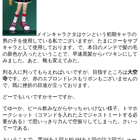
メインキャラクタはケンという初期キャラの
男の子を使用している私でございますが、たまにクーをサブ
キャラとして使用しております。で、本日のメンテで髪の毛
の新色が入ったということで、早速黒髪からパツキンにして
みました。あと、靴も変えてみた。
判る人に判ってもらえればいいですが、目指すところは
大空
寺
です。が、赤のエプロンドレスもリボンもございませんの
で、既に挫折の目途が立っております。
どーでもいいですかそーですか。
てゆーか、ビール飲みながらやっちゃいけない様子。トマホ
ークショット（コマンドを入れた上でジャストミートする必
要がある）で思いっきり力んで空振りしてしまった。さいっ
てーである。
ということで、雪3Hを１回とBL6Hを１回の計２回でしゅー