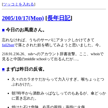
[
ツッコミを入れる
]
2005/10/17(Mon)
[
長年日記
]
■
今日のお馬鹿さん。
忘れなければ、うちのサーバにアタックしかけてきて
fail2ban
で落とされた奴を晒してみようと思いました。今。
218.91.236.26、sshへのアカウント辞書攻撃。ここ、whoisで
見ると中国のmiddle schoolって出るんだが…。
■
まずは昨日の反省。
久々のカラオケだからって力入りすぎ。喉ちょっとつ
ぶれかけた。
朝7時半から酒飲みっぱなしってのもあるが、傘どっか
に置き忘れた。
焼けた石は危険。右手の親指・薬指に火傷。