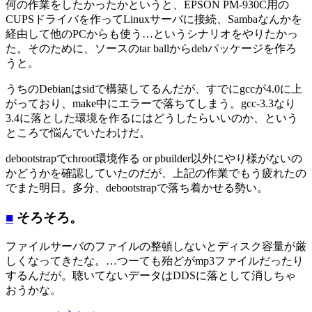
何の作業をしたかったかというと、EPSON PM-930C用の
CUPSドライバを作ってLinuxサーバに接続、Sambaなんかを
経由して他のPCからも使う…というシナリオをやりたかっ
た。そのために、ソースのtar ballからdebパッケージを作ろ
うと。
うちのDebianはsidで構築してるんだが、すでにgccが4.0に上
がっており、make中にエラーで落ちてしまう。gcc-3.3なり
3.4に落とした環境を作るにはどうしたらいいのか、という
ところで悩んでいたわけだ。
debootstrapでchroot環境作る or pbuilder以外にやり様がないの
かどうかを確認していたのだが、上記の作業でもう疲れたの
でまた明日。多分、debootstrapで落ち着かせる勢い。
■
そろそろ。
ファイルサーバのファイルの整頓しないとディスク容量が厳
しくなってきたな。…つーても殆どがmp3ファイルだったり
するんだが。聴いてないデータはDDSに落として消しちゃ
おうかな。