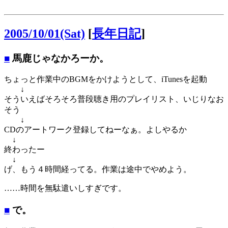
2005/10/01(Sat)
[
長年日記
]
■
馬鹿じゃなかろーか。
ちょっと作業中のBGMをかけようとして、iTunesを起動
↓
そういえばそろそろ普段聴き用のプレイリスト、いじりなお
そう
↓
CDのアートワーク登録してねーなぁ。よしやるか
↓
終わったー
↓
げ、もう４時間経ってる。作業は途中でやめよう。
……時間を無駄遣いしすぎです。
■
で。