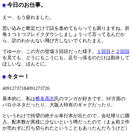
■
今日のお仕事。
えー、もう疲れました。
思い込みと断定だけで話を進めてもらっても困りますね。折
角１つ１つブレイクダウンしましょうって言ってるんだか
ら、訳のわかんない飛び方しないでくれたまえ。
てゆーか、この方の登場３回目だった様子。
１回目
と
２回目
を見ても、どうにもこうにも。足引っ張るのだけは勘弁して
ほしいな、ほんとに。
■
キター！
40912737184091273726
基本的に、私は
椎名高志
氏のマンガが好きです。SF方面の
パロ小ネタだったり、大阪人特有のギャグだったり。
というわけで待望の絶チル単行本が出たので、会社帰りに購
入。配本数が異様に少ないという噂だったので（まぁ前２作
が売れずに打ち切られたということもあったんだろうけど）