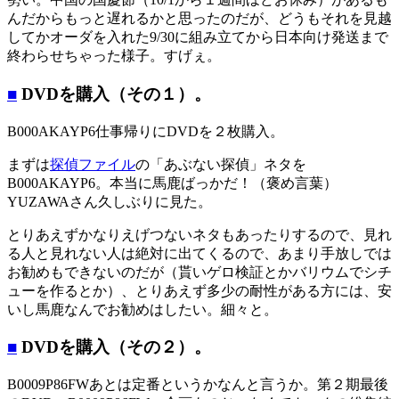
んだからもっと遅れるかと思ったのだが、どうもそれを見越
してかオーダを入れた9/30に組み立てから日本向け発送まで
終わらせちゃった様子。すげぇ。
■
DVDを購入（その１）。
B000AKAYP6仕事帰りにDVDを２枚購入。
まずは
探偵ファイル
の「あぶない探偵」ネタを
B000AKAYP6。本当に馬鹿ばっかだ！（褒め言葉）
YUZAWAさん久しぶりに見た。
とりあえずかなりえげつないネタもあったりするので、見れ
る人と見れない人は絶対に出てくるので、あまり手放しでは
お勧めもできないのだが（貰いゲロ検証とかバリウムでシチ
ューを作るとか）、とりあえず多少の耐性がある方には、安
いし馬鹿なんでお勧めはしたい。細々と。
■
DVDを購入（その２）。
B0009P86FWあとは定番というかなんと言うか。第２期最後