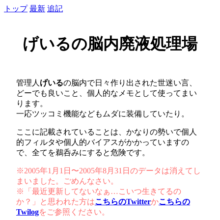
トップ
最新
追記
げいるの脳内廃液処理場
管理人
げいる
の脳内で日々作り出された世迷い言、
どーでも良いこと、個人的なメモとして使ってまい
ります。
一応ツッコミ機能などもムダに装備していたり。
ここに記載されていることは、かなりの勢いで個人
的フィルタや個人的バイアスがかかっていますの
で、全てを鵜呑みにすると危険です。
※2005年1月1日〜2005年8月31日のデータは消えてし
まいました。ごめんなさい。
※「最近更新してないなぁ…こいつ生きてるの
か？」と思われた方は
こちらのTwitter
か
こちらの
Twilog
をご参照ください。