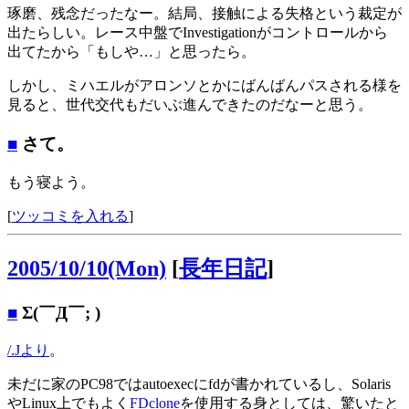
琢磨、残念だったなー。結局、接触による失格という裁定が
出たらしい。レース中盤でInvestigationがコントロールから
出てたから「もしや…」と思ったら。
しかし、ミハエルがアロンソとかにばんばんパスされる様を
見ると、世代交代もだいぶ進んできたのだなーと思う。
■
さて。
もう寝よう。
[
ツッコミを入れる
]
2005/10/10(Mon)
[
長年日記
]
■
Σ(￣Д￣; )
/.Jより
。
未だに家のPC98ではautoexecにfdが書かれているし、Solaris
やLinux上でもよく
FDclone
を使用する身としては、驚いたと