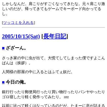
しかしなんだ、肩こりがすごくなってきたな。元々肩こり激
しいのだが、帰ってきてもゲームでキーボード向かってる
し。
[
ツッコミを入れる
]
2005/10/15(Sat)
[
長年日記
]
■
ざざーん。
さっき家の中に虫が出て、大慌てしてしまった僕ですよこん
ばんは（挨拶）。
人間様の部屋の中に入るとはふてぇ奴だ。
■
今日の俺。
銀行行ったり郵便局行ったり買い物行ったりパンヤやったり
ゴロ寝したり軽く発作ってみたり。 orz
以前に比べて軽くはなっているのだが、たまーに息が詰まる