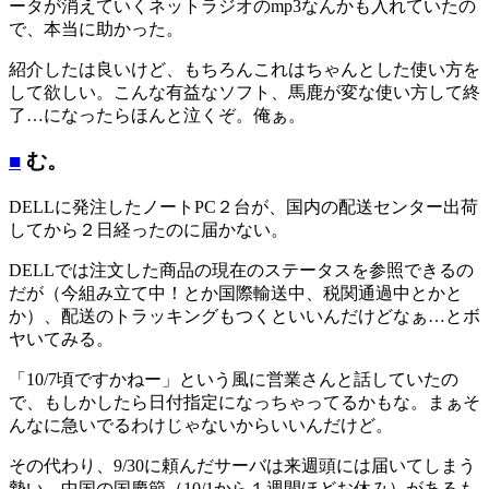
ータが消えていくネットラジオのmp3なんかも入れていたの
で、本当に助かった。
紹介したは良いけど、もちろんこれはちゃんとした使い方を
して欲しい。こんな有益なソフト、馬鹿が変な使い方して終
了…になったらほんと泣くぞ。俺ぁ。
■
む。
DELLに発注したノートPC２台が、国内の配送センター出荷
してから２日経ったのに届かない。
DELLでは注文した商品の現在のステータスを参照できるの
だが（今組み立て中！とか国際輸送中、税関通過中とかと
か）、配送のトラッキングもつくといいんだけどなぁ…とボ
ヤいてみる。
「10/7頃ですかねー」という風に営業さんと話していたの
で、もしかしたら日付指定になっちゃってるかもな。まぁそ
んなに急いでるわけじゃないからいいんだけど。
その代わり、9/30に頼んだサーバは来週頭には届いてしまう
勢い。中国の国慶節（10/1から１週間ほどお休み）があるも