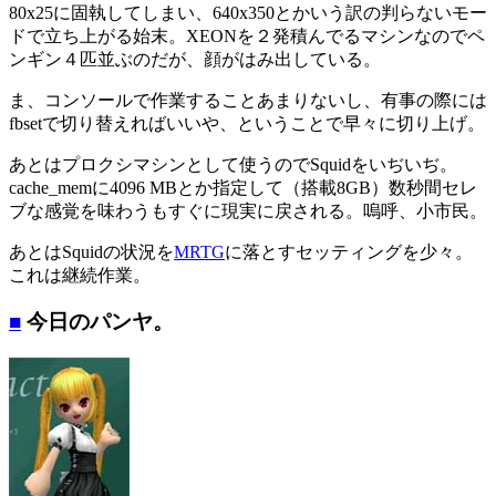
80x25に固執してしまい、640x350とかいう訳の判らないモー
ドで立ち上がる始末。XEONを２発積んでるマシンなのでペ
ンギン４匹並ぶのだが、顔がはみ出している。
ま、コンソールで作業することあまりないし、有事の際には
fbsetで切り替えればいいや、ということで早々に切り上げ。
あとはプロクシマシンとして使うのでSquidをいぢいぢ。
cache_memに4096 MBとか指定して（搭載8GB）数秒間セレ
ブな感覚を味わうもすぐに現実に戻される。嗚呼、小市民。
あとはSquidの状況を
MRTG
に落とすセッティングを少々。
これは継続作業。
■
今日のパンヤ。