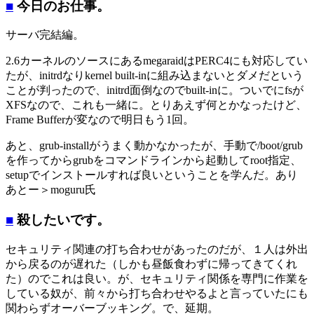
■
今日のお仕事。
サーバ完結編。
2.6カーネルのソースにあるmegaraidはPERC4にも対応してい
たが、initrdなりkernel built-inに組み込まないとダメだという
ことが判ったので、initrd面倒なのでbuilt-inに。ついでにfsが
XFSなので、これも一緒に。とりあえず何とかなったけど、
Frame Bufferが変なので明日もう1回。
あと、grub-installがうまく動かなかったが、手動で/boot/grub
を作ってからgrubをコマンドラインから起動してroot指定、
setupでインストールすれば良いということを学んだ。あり
あとー＞moguru氏
■
殺したいです。
セキュリティ関連の打ち合わせがあったのだが、１人は外出
から戻るのが遅れた（しかも昼飯食わずに帰ってきてくれ
た）のでこれは良い。が、セキュリティ関係を専門に作業を
している奴が、前々から打ち合わせやるよと言っていたにも
関わらずオーバーブッキング。で、延期。