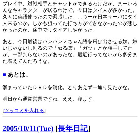
プレイ中、対戦相手とチャットができるわけだが、まーいろ
んなキャラクターが居るわけで。今日はタイ人が多かった。
久々に英語使ったので緊張した。…つーか日本サーバにタイ
人来るのか。しかも狙ってた打ち方ができなかったのが悲し
かったのか、途中でリタイアしやがった。
あと、今日最後はバンバン２ちゃん語を飛び出させる奴。嫌
いじゃないし判るので「ぬるぽ」「ガッ」とか相手してた
が、一部判らないのがあったな。最近行ってないから多分ま
た増えてんだろうな。
■
あとは。
溜まっていたＤＶＤを消化。とりあえず一通り見たかな。
明日から通常営業ですね。ええ、寝ます。
[
ツッコミを入れる
]
2005/10/11(Tue)
[
長年日記
]