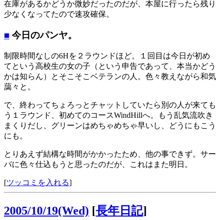
在庫があるかどうか微妙だったのだが、本屋に行ったら残り
少なくなってたので速攻確保。
■
今日のパンヤ。
制限時間なしの6Hを２ラウンドほど。１回目は今日が初め
てという高校生の女の子（という申告であって、本当かどう
かは知らん）とそこそこベテランの人。色々教えながら和気
藹々と。
で、終わってちょろっとチャットしていたら別の人が来ても
う１ラウンド、初めてのコースWindHillへ。もう乱気流吹き
まくりだし、グリーンはめちゃめちゃ早いし、どうにもこう
にも。
とりあえず結構な時間がかかったため、他の事できず。サー
バに色々仕込もうと思ったのだが、これはまた明日。
[
ツッコミを入れる
]
2005/10/19(Wed)
[
長年日記
]