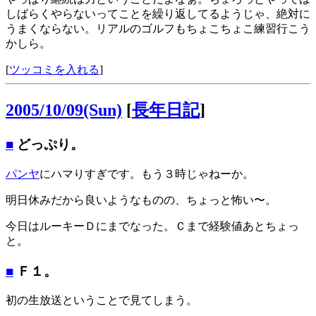
しばらくやらないってことを繰り返してるようじゃ、絶対に
うまくならない。リアルのゴルフもちょこちょこ練習行こう
かしら。
[
ツッコミを入れる
]
2005/10/09(Sun)
[
長年日記
]
■
どっぷり。
パンヤ
にハマりすぎです。もう３時じゃねーか。
明日休みだから良いようなものの、ちょっと怖い〜。
今日はルーキーＤにまでなった。Ｃまで経験値あとちょっ
と。
■
Ｆ１。
初の生放送ということで見てしまう。