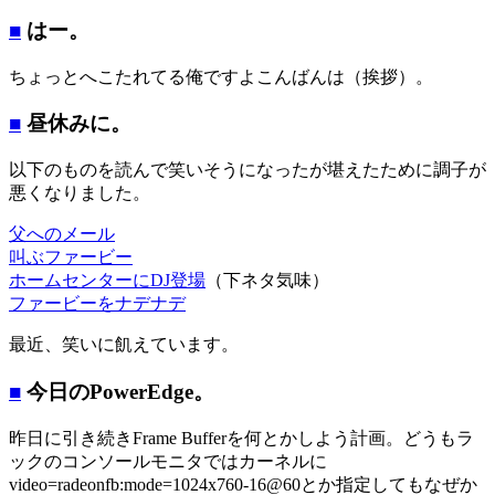
■
はー。
ちょっとへこたれてる俺ですよこんばんは（挨拶）。
■
昼休みに。
以下のものを読んで笑いそうになったが堪えたために調子が
悪くなりました。
父へのメール
叫ぶファービー
ホームセンターにDJ登場
（下ネタ気味）
ファービーをナデナデ
最近、笑いに飢えています。
■
今日のPowerEdge。
昨日に引き続きFrame Bufferを何とかしよう計画。どうもラ
ックのコンソールモニタではカーネルに
video=radeonfb:mode=1024x760-16@60とか指定してもなぜか