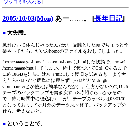
[
ツッコミを入れる
]
2005/10/03(Mon)
あー……。
[
長年日記
]
■
大失態。
風邪ひいて休んじゃったんだが、朦朧とした頭でちょっと作
業やってたら、だいぶhomeのファイルを殺してしまった。
/home/aaaaaを /home/aaaaa/mnt/homeにbindした状態で、rm -rf
/home/aaaaa/mnt してしまい、途中で気づいてCtrl+Cするまで
に約18GBを消失。速攻でinit 1して復旧を試みるも、よく考
えたらext3fsだと簡単には戻らず（ext2だとMidnight
Commanderとか使えば簡単なんだが）。仕方がないのでDDS
テープのバックアップを書き戻す（8時間ぐらいかかるの
で、待ち時間中に寝込む）。が、テープのラベルは05/01/01
となっており、9ヶ月分のデータ丸々終了。バックアップの
仕方、考えないと。
■
ということで。