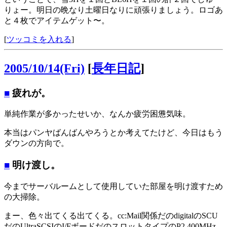
りょー。明日の晩なり土曜日なりに頑張りましょう。ロゴあ
と４枚でアイテムゲット〜。
[
ツッコミを入れる
]
2005/10/14(Fri)
[
長年日記
]
■
疲れが。
単純作業が多かったせいか、なんか疲労困憊気味。
本当はパンヤばんばんやろうとか考えてたけど、今日はもう
ダウンの方向で。
■
明け渡し。
今までサーバルームとして使用していた部屋を明け渡すため
の大掃除。
まー、色々出てくる出てくる。cc:Mail関係だのdigitalのSCU
だのUltraSCSIのI/FボードだのスロットタイプのP2 400MHz