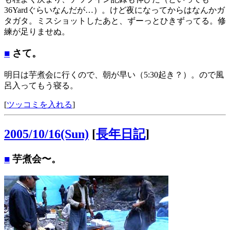
36Yardぐらいなんだが…）。けど夜になってからはなんかガ
タガタ。ミスショットしたあと、ずーっとひきずってる。修
練が足りませぬ。
■
さて。
明日は芋煮会に行くので、朝が早い（5:30起き？）。ので風
呂入ってもう寝る。
[
ツッコミを入れる
]
2005/10/16(Sun)
[
長年日記
]
■
芋煮会〜。