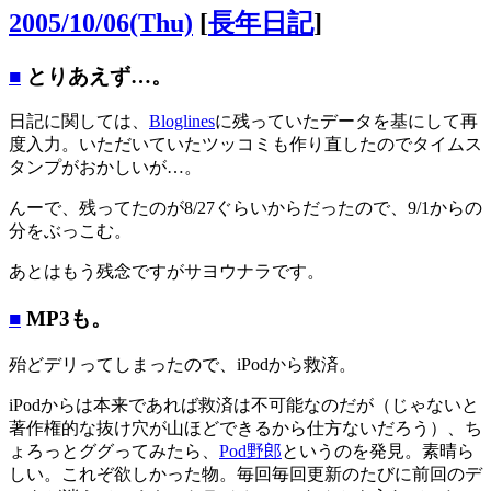
2005/10/06(Thu)
[
長年日記
]
■
とりあえず…。
日記に関しては、
Bloglines
に残っていたデータを基にして再
度入力。いただいていたツッコミも作り直したのでタイムス
タンプがおかしいが…。
んーで、残ってたのが8/27ぐらいからだったので、9/1からの
分をぶっこむ。
あとはもう残念ですがサヨウナラです。
■
MP3も。
殆どデリってしまったので、iPodから救済。
iPodからは本来であれば救済は不可能なのだが（じゃないと
著作権的な抜け穴が山ほどできるから仕方ないだろう）、ち
ょろっとググってみたら、
Pod野郎
というのを発見。素晴ら
しい。これぞ欲しかった物。毎回毎回更新のたびに前回のデ