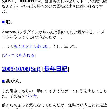
のDVD、B0009P86FW。企画ものじゃなくてトークの総集編
なんだが、やっぱり松本の頭の回転の速さに惹かれるです
よ。
■
む。
Amazonのプラグインがちゃんと動いてない気がする。イメ
ージを取ってくるはずなんだが…。
…って
もうエントリあった
。うし、直った。
[
ツッコミを入れる
]
2005/10/08(Sat)
[
長年日記
]
■
あかん。
また引きこもりの一助になるようなゲームに手を出してしも
た。その名を
パンヤ
。
前からちょっと気になってたんだが、無料ということと最近