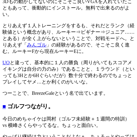
3Dもの動かしてないのにそこそこ良いVGAを入れていたこ
ともあって、衝動的にインストール。無料で出来るのがよ
い。
とりあえず１人トレーニングをするも、それだとランク（経
験値という概念があり、ルーキー⇒ビギナー⇒ジュニア……
とある）が全く上がらないということで、対戦モードへ。と
りあえず「
みんゴル
」の経験があるので、そこそこ良く進
む。ルーキーFから現在ルーキーEに。
UO
と違って、基本的に１人の勝負（周りがいてもスコアメ
イキングは自分の力のみ）であることと、１ラウンド（とい
っても3Hとか6Hぐらいだが）数十分で終わるのでちょっと
プレイしてヤメ…とか利くのがいいな。
つーことで、BreezeGaleという名で出ています。
■
ゴルフつながり。
今日のめちゃイケは岡村（ゴルフ未経験＋１週間の特訓）
vs 横峰さくらやってるな。ちょっと面白い。
やっぱり継続は力ということだよなぁ。ちょろっとやっては