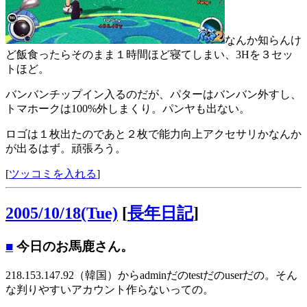
なんか知らんけ
ど飯食ったらそのまま１時間ほど寝てしまい、3Hを３セッ
トほど。
バンバンチップイン入るのだが、パターはバンバン外すし、
トマホークは100%外しまくり。パンヤも出ない。
ロゴは１枚出たのであと２枚で能力向上アクセサリかなんか
が出るはず。頑張ろう。
[
ツッコミを入れる
]
2005/10/18(Tue)
[
長年日記
]
■
今日のお馬鹿さん。
218.153.147.92（韓国）からadminだのtestだのuserだの。そん
な判りやすいアカウント作らないっての。