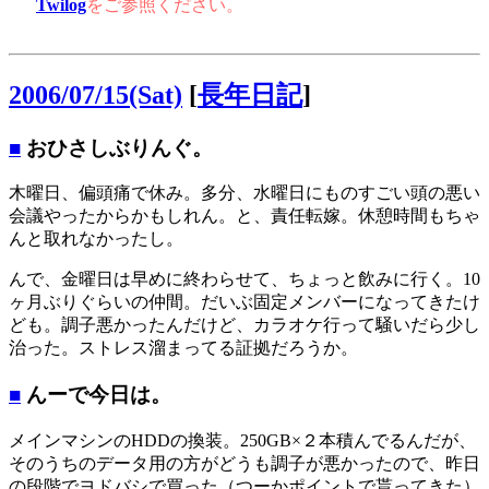
Twilog
をご参照ください。
2006/07/15(Sat)
[
長年日記
]
■
おひさしぶりんぐ。
木曜日、偏頭痛で休み。多分、水曜日にものすごい頭の悪い
会議やったからかもしれん。と、責任転嫁。休憩時間もちゃ
んと取れなかったし。
んで、金曜日は早めに終わらせて、ちょっと飲みに行く。10
ヶ月ぶりぐらいの仲間。だいぶ固定メンバーになってきたけ
ども。調子悪かったんだけど、カラオケ行って騒いだら少し
治った。ストレス溜まってる証拠だろうか。
■
んーで今日は。
メインマシンのHDDの換装。250GB×２本積んでるんだが、
そのうちのデータ用の方がどうも調子が悪かったので、昨日
の段階でヨドバシで買った（つーかポイントで貰ってきた）