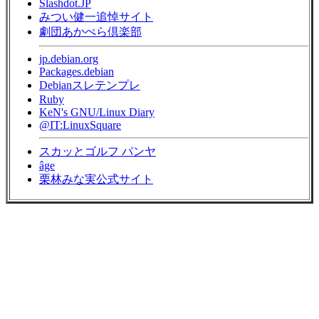
Slashdot.JP
みつい健一追悼サイト
劇団あかぺら倶楽部
jp.debian.org
Packages.debian
Debianスレテンプレ
Ruby
KeN's GNU/Linux Diary
@IT:LinuxSquare
スカッとゴルフ パンヤ
âge
栗林みな実公式サイト