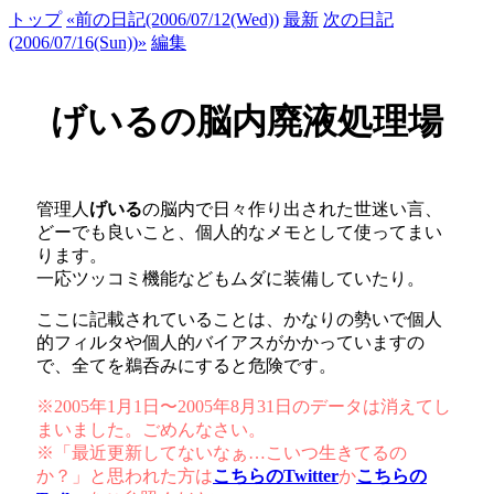
トップ
«前の日記(2006/07/12(Wed))
最新
次の日記
(2006/07/16(Sun))»
編集
げいるの脳内廃液処理場
管理人
げいる
の脳内で日々作り出された世迷い言、
どーでも良いこと、個人的なメモとして使ってまい
ります。
一応ツッコミ機能などもムダに装備していたり。
ここに記載されていることは、かなりの勢いで個人
的フィルタや個人的バイアスがかかっていますの
で、全てを鵜呑みにすると危険です。
※2005年1月1日〜2005年8月31日のデータは消えてし
まいました。ごめんなさい。
※「最近更新してないなぁ…こいつ生きてるの
か？」と思われた方は
こちらのTwitter
か
こちらの