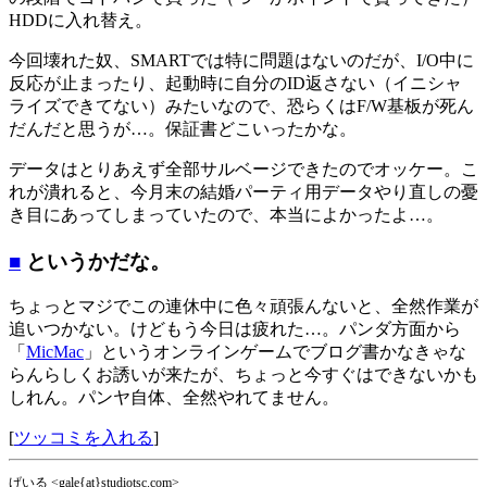
HDDに入れ替え。
今回壊れた奴、SMARTでは特に問題はないのだが、I/O中に
反応が止まったり、起動時に自分のID返さない（イニシャ
ライズできてない）みたいなので、恐らくはF/W基板が死ん
だんだと思うが…。保証書どこいったかな。
データはとりあえず全部サルベージできたのでオッケー。こ
れが潰れると、今月末の結婚パーティ用データやり直しの憂
き目にあってしまっていたので、本当によかったよ…。
■
というかだな。
ちょっとマジでこの連休中に色々頑張んないと、全然作業が
追いつかない。けどもう今日は疲れた…。パンダ方面から
「
MicMac
」というオンラインゲームでブログ書かなきゃな
らんらしくお誘いが来たが、ちょっと今すぐはできないかも
しれん。パンヤ自体、全然やれてません。
[
ツッコミを入れる
]
げいる <gale{at}studiotsc.com>