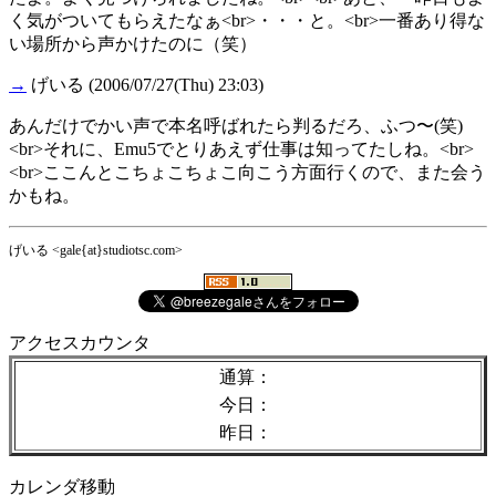
く気がついてもらえたなぁ<br>・・・と。<br>一番あり得な
い場所から声かけたのに（笑）
→
げいる
(2006/07/27(Thu) 23:03)
あんだけでかい声で本名呼ばれたら判るだろ、ふつ〜(笑)
<br>それに、Emu5でとりあえず仕事は知ってたしね。<br>
<br>ここんとこちょこちょこ向こう方面行くので、また会う
かもね。
げいる <gale{at}studiotsc.com>
アクセスカウンタ
通算：
今日：
昨日：
カレンダ移動