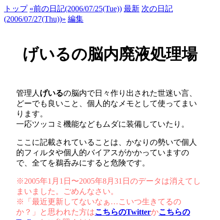
トップ
«前の日記(2006/07/25(Tue))
最新
次の日記
(2006/07/27(Thu))»
編集
げいるの脳内廃液処理場
管理人
げいる
の脳内で日々作り出された世迷い言、
どーでも良いこと、個人的なメモとして使ってまい
ります。
一応ツッコミ機能などもムダに装備していたり。
ここに記載されていることは、かなりの勢いで個人
的フィルタや個人的バイアスがかかっていますの
で、全てを鵜呑みにすると危険です。
※2005年1月1日〜2005年8月31日のデータは消えてし
まいました。ごめんなさい。
※「最近更新してないなぁ…こいつ生きてるの
か？」と思われた方は
こちらのTwitter
か
こちらの