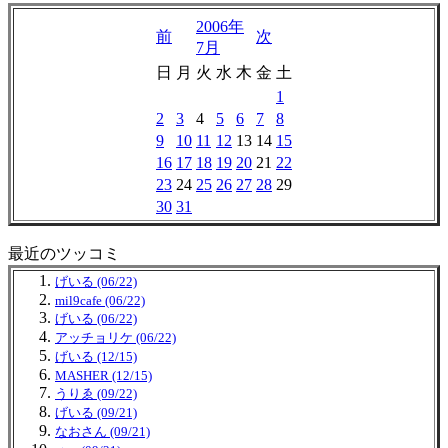
2006年
前
次
7月
日
月
火
水
木
金
土
1
2
3
4
5
6
7
8
9
10
11
12
13
14
15
16
17
18
19
20
21
22
23
24
25
26
27
28
29
30
31
最近のツッコミ
げいる (06/22)
mil9cafe (06/22)
げいる (06/22)
アッチョリケ (06/22)
げいる (12/15)
MASHER (12/15)
うりゑ (09/22)
げいる (09/21)
なおさん (09/21)