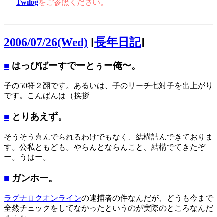
Twilog
をご参照ください。
2006/07/26(Wed)
[
長年日記
]
■
はっぴばーすでーとぅー俺〜。
子の50符２翻です。あるいは、子のリーチ七対子を出上がり
です。こんばんは（挨拶
■
とりあえず。
そうそう喜んでられるわけでもなく、結構詰んできておりま
す。公私ともども。やらんとならんこと、結構でてきたぞ
ー。うはー。
■
ガンホー。
ラグナロクオンライン
の逮捕者の件なんだが、どうも今まで
全然チェックをしてなかったというのが実際のところなんだ