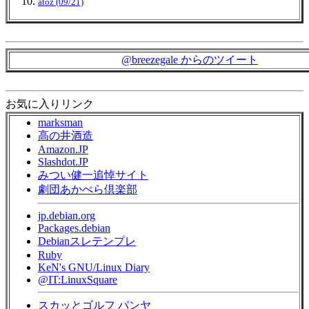
atoz (09/21)
@breezegale からのツイート
お気に入りリンク
marksman
高の井酒造
Amazon.JP
Slashdot.JP
みつい健一追悼サイト
劇団あかぺら倶楽部
jp.debian.org
Packages.debian
Debianスレテンプレ
Ruby
KeN's GNU/Linux Diary
@IT:LinuxSquare
スカッとゴルフ パンヤ