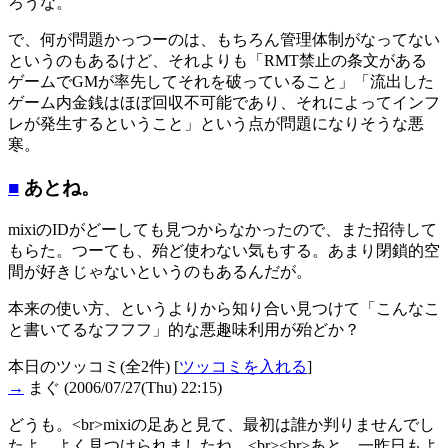
ろうな。
で、何が問題かっつーのは、もちろん管理体制がなってない
というのもあるけど、それよりも「RMT禁止の条文がある
ゲームでGMが率先してそれを破っていること」「流出した
ゲーム内金銭はほぼ回収不可能であり、それによってインフ
レが発生するということ」という点が問題になりそうな悪
寒。
■
あとね。
mixiのIDがどーしても見つからなかったので、また招待して
もらた。つーても、殆ど使わない気もする。あまり閉鎖的空
間が好きじゃないというのもあるんだが。
本来の使い方、というよりから知り合い見つけて「こんなこ
と書いてるなフフフ」的な悪趣味利用が殆どか？
本日のツッコミ(全2件) [
ツッコミを入れる
]
→
まぐ
(2006/07/27(Thu) 22:15)
どうも。<br>mixiの足あと見て、最初は誰か判りませんでし
たよ。よく見つけられましたね。<br><br>あと、一昨日もよ