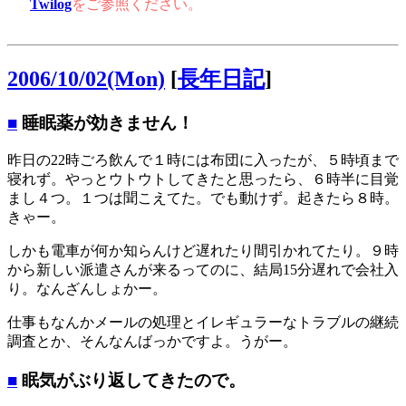
Twilog
をご参照ください。
2006/10/02(Mon)
[
長年日記
]
■
睡眠薬が効きません！
昨日の22時ごろ飲んで１時には布団に入ったが、５時頃まで
寝れず。やっとウトウトしてきたと思ったら、６時半に目覚
まし４つ。１つは聞こえてた。でも動けず。起きたら８時。
きゃー。
しかも電車が何か知らんけど遅れたり間引かれてたり。９時
から新しい派遣さんが来るってのに、結局15分遅れで会社入
り。なんざんしょかー。
仕事もなんかメールの処理とイレギュラーなトラブルの継続
調査とか、そんなんばっかですよ。うがー。
■
眠気がぶり返してきたので。