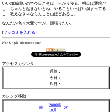
いい加減眠いので今日こそはしっかり寝る。明日は通院だ
し、ちゃんと起きないとね。やることいっぱい溜まってる
し、教えなきゃならんこと山ほどあるし。
なんだか色々大変ですが、頑張りたい。
[
ツッコミを入れる
]
げいる <gale{at}studiotsc.com>
アクセスカウンタ
通算：
今日：
昨日：
カレンダ移動
2006年
前
次
10月