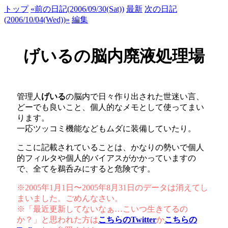
トップ
«前の日記(2006/09/30(Sat))
最新
次の日記
(2006/10/04(Wed))»
編集
げいるの脳内廃液処理場
管理人
げいる
の脳内で日々作り出された世迷い言、
どーでも良いこと、個人的なメモとして使ってまい
ります。
一応ツッコミ機能などもムダに装備していたり。
ここに記載されていることは、かなりの勢いで個人
的フィルタや個人的バイアスがかかっていますの
で、全てを鵜呑みにすると危険です。
※2005年1月1日〜2005年8月31日のデータは消えてし
まいました。ごめんなさい。
※「最近更新してないなぁ…こいつ生きてるの
か？」と思われた方は
こちらのTwitter
か
こちらの