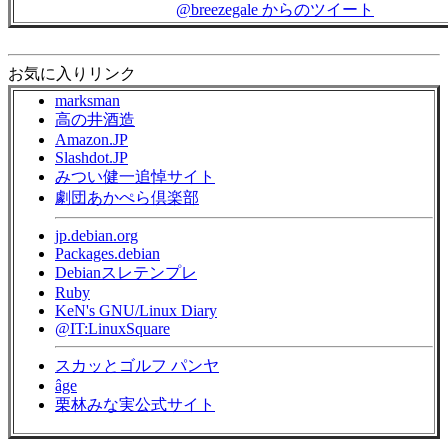
@breezegale からのツイート
お気に入りリンク
marksman
高の井酒造
Amazon.JP
Slashdot.JP
みつい健一追悼サイト
劇団あかぺら倶楽部
jp.debian.org
Packages.debian
Debianスレテンプレ
Ruby
KeN's GNU/Linux Diary
@IT:LinuxSquare
スカッとゴルフ パンヤ
âge
栗林みな実公式サイト