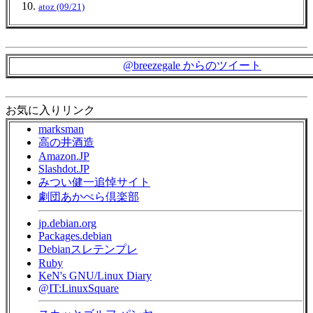
atoz (09/21)
@breezegale からのツイート
お気に入りリンク
marksman
高の井酒造
Amazon.JP
Slashdot.JP
みつい健一追悼サイト
劇団あかぺら倶楽部
jp.debian.org
Packages.debian
Debianスレテンプレ
Ruby
KeN's GNU/Linux Diary
@IT:LinuxSquare