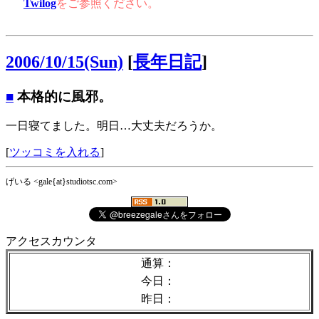
Twilog
をご参照ください。
2006/10/15(Sun)
[
長年日記
]
■
本格的に風邪。
一日寝てました。明日…大丈夫だろうか。
[
ツッコミを入れる
]
げいる <gale{at}studiotsc.com>
アクセスカウンタ
通算：
今日：
昨日：