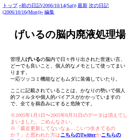
トップ
«前の日記(2006/10/14(Sat))
最新
次の日記
(2006/10/16(Mon))»
編集
げいるの脳内廃液処理場
管理人
げいる
の脳内で日々作り出された世迷い言、
どーでも良いこと、個人的なメモとして使ってまい
ります。
一応ツッコミ機能などもムダに装備していたり。
ここに記載されていることは、かなりの勢いで個人
的フィルタや個人的バイアスがかかっていますの
で、全てを鵜呑みにすると危険です。
※2005年1月1日〜2005年8月31日のデータは消えてし
まいました。ごめんなさい。
※「最近更新してないなぁ…こいつ生きてるの
か？」と思われた方は
こちらのTwitter
か
こちらの