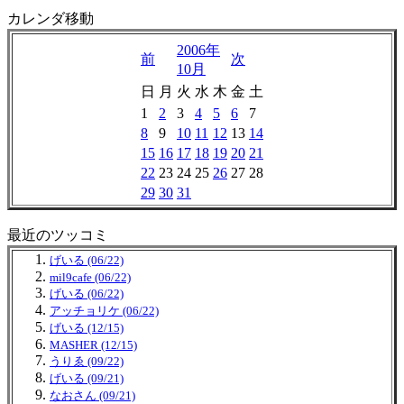
カレンダ移動
2006年
前
次
10月
日
月
火
水
木
金
土
1
2
3
4
5
6
7
8
9
10
11
12
13
14
15
16
17
18
19
20
21
22
23
24
25
26
27
28
29
30
31
最近のツッコミ
げいる (06/22)
mil9cafe (06/22)
げいる (06/22)
アッチョリケ (06/22)
げいる (12/15)
MASHER (12/15)
うりゑ (09/22)
げいる (09/21)
なおさん (09/21)