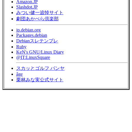
Amazon.JP
Slashdot.JP
みつい健一追悼サイト
劇団あかぺら倶楽部
jp.debian.org
Packages.debian
Debianスレテンプレ
Ruby
KeN's GNU/Linux Diary
@IT:LinuxSquare
スカッとゴルフ パンヤ
âge
栗林みな実公式サイト