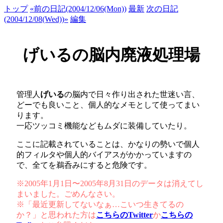
トップ
«前の日記(2004/12/06(Mon))
最新
次の日記
(2004/12/08(Wed))»
編集
げいるの脳内廃液処理場
管理人
げいる
の脳内で日々作り出された世迷い言、
どーでも良いこと、個人的なメモとして使ってまい
ります。
一応ツッコミ機能などもムダに装備していたり。
ここに記載されていることは、かなりの勢いで個人
的フィルタや個人的バイアスがかかっていますの
で、全てを鵜呑みにすると危険です。
※2005年1月1日〜2005年8月31日のデータは消えてし
まいました。ごめんなさい。
※「最近更新してないなぁ…こいつ生きてるの
か？」と思われた方は
こちらのTwitter
か
こちらの