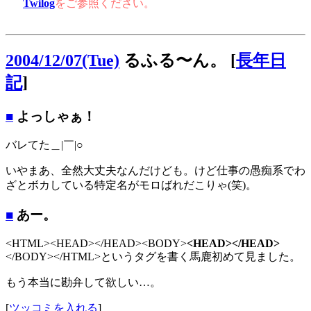
Twilog
をご参照ください。
2004/12/07(Tue)
るふる〜ん。
[
長年日
記
]
■
よっしゃぁ！
バレてた＿|￣|○
いやまあ、全然大丈夫なんだけども。けど仕事の愚痴系でわ
ざとボカしている特定名がモロばれだこりゃ(笑)。
■
あー。
<HTML><HEAD></HEAD><BODY>
<HEAD></HEAD>
</BODY></HTML>というタグを書く馬鹿初めて見ました。
もう本当に勘弁して欲しい…。
[
ツッコミを入れる
]