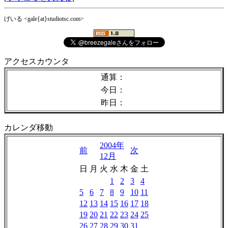
げいる <gale{at}studiotsc.com>
アクセスカウンタ
通算：
今日：
昨日：
カレンダ移動
2004年
前
次
12月
日
月
火
水
木
金
土
1
2
3
4
5
6
7
8
9
10
11
12
13
14
15
16
17
18
19
20
21
22
23
24
25
26
27
28
29
30
31