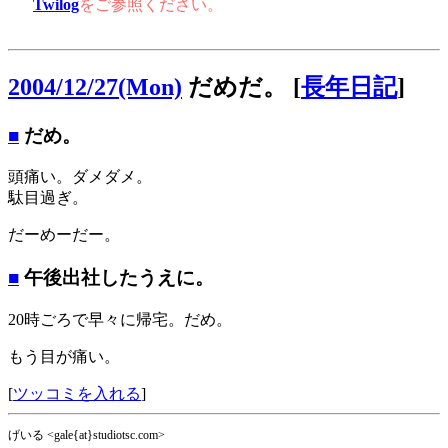
Twilog
をご参照ください。
2004/12/27(Mon)
だめだ。
[
長年日記
]
■
だめ。
頭痛い。ダメダメ。
駄目過ぎ。
だーめーだー。
■
午後出社したうえに。
20時ごろで早々に帰宅。だめ。
もう目が痛い。
[
ツッコミを入れる
]
げいる <gale{at}studiotsc.com>