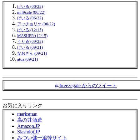
げいる (06/22)
mil9cafe (06/22)
げいる (06/22)
アッチョリケ (06/22)
げいる (12/15)
MASHER (12/15)
うりゑ (09/22)
げいる (09/21)
なおさん (09/21)
atoz (09/21)
@breezegale からのツイート
お気に入りリンク
marksman
高の井酒造
Amazon.JP
Slashdot.JP
みつい健一追悼サイト