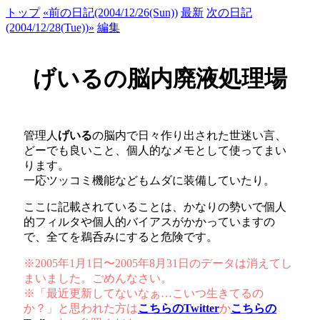
トップ
«前の日記(2004/12/26(Sun))
最新
次の日記
(2004/12/28(Tue))»
編集
げいるの脳内廃液処理場
管理人
げいる
の脳内で日々作り出された世迷い言、
どーでも良いこと、個人的なメモとして使ってまい
ります。
一応ツッコミ機能などもムダに装備していたり。
ここに記載されていることは、かなりの勢いで個人
的フィルタや個人的バイアスがかかっていますの
で、全てを鵜呑みにすると危険です。
※2005年1月1日〜2005年8月31日のデータは消えてし
まいました。ごめんなさい。
※「最近更新してないなぁ…こいつ生きてるの
か？」と思われた方は
こちらのTwitter
か
こちらの