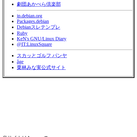
劇団あかぺら倶楽部
jp.debian.org
Packages.debian
Debianスレテンプレ
Ruby
KeN's GNU/Linux Diary
@IT:LinuxSquare
スカッとゴルフ パンヤ
âge
栗林みな実公式サイト