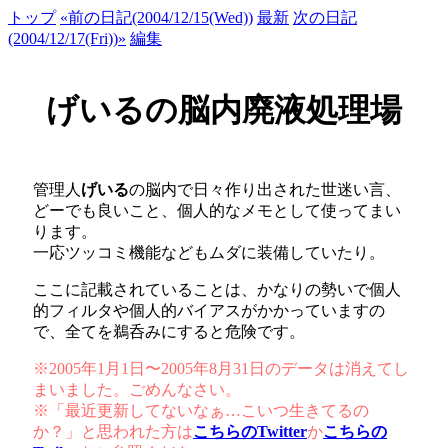
トップ
«前の日記(2004/12/15(Wed))
最新
次の日記
(2004/12/17(Fri))»
編集
げいるの脳内廃液処理場
管理人
げいる
の脳内で日々作り出された世迷い言、
どーでも良いこと、個人的なメモとして使ってまい
ります。
一応ツッコミ機能などもムダに装備していたり。
ここに記載されていることは、かなりの勢いで個人
的フィルタや個人的バイアスがかかっていますの
で、全てを鵜呑みにすると危険です。
※2005年1月1日〜2005年8月31日のデータは消えてし
まいました。ごめんなさい。
※「最近更新してないなぁ…こいつ生きてるの
か？」と思われた方は
こちらのTwitter
か
こちらの