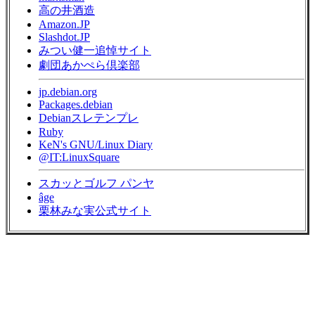
高の井酒造
Amazon.JP
Slashdot.JP
みつい健一追悼サイト
劇団あかぺら倶楽部
jp.debian.org
Packages.debian
Debianスレテンプレ
Ruby
KeN's GNU/Linux Diary
@IT:LinuxSquare
スカッとゴルフ パンヤ
âge
栗林みな実公式サイト