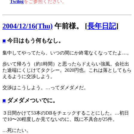
Twilog
をご参照ください。
2004/12/16(Thu)
午前様。
[
長年日記
]
■
今日はもう何もなし。
集中してやってたら、いつの間にか終電なくなってたよ…。
歩いて帰ろう（約1時間）と思ったらドえらい強風。会社出
た途端にくじけてタクシー。2020円也。これは落としてもら
えるように交渉しよう。
交渉はこうしよう。…ってダメダメだ。
■
ダメダメついでに。
３日間かけて53本のDBをチェックすることにした。…初日
で10〜20程度しか見てないのに、既に不具合が25件。
…死にたい。