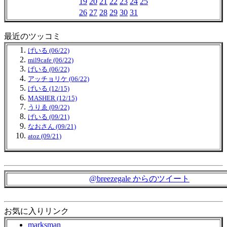
19
20
21
22
23
24
25
26
27
28
29
30
31
最近のツッコミ
げいる (06/22)
mil9cafe (06/22)
げいる (06/22)
アッチョリケ (06/22)
げいる (12/15)
MASHER (12/15)
うりゑ (09/22)
げいる (09/21)
なおさん (09/21)
atoz (09/21)
@breezegale からのツイート
お気に入りリンク
marksman