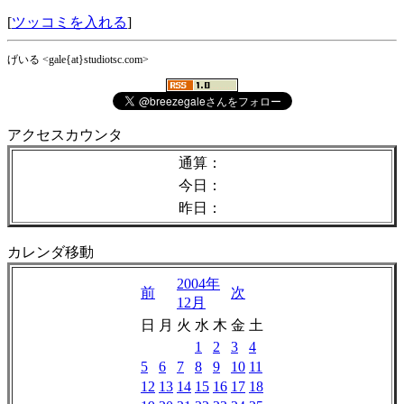
[
ツッコミを入れる
]
げいる <gale{at}studiotsc.com>
アクセスカウンタ
通算：
今日：
昨日：
カレンダ移動
2004年
前
次
12月
日
月
火
水
木
金
土
1
2
3
4
5
6
7
8
9
10
11
12
13
14
15
16
17
18