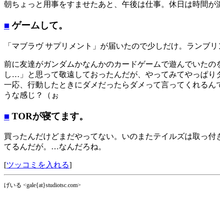
朝ちょっと用事をすませたあと、午後は仕事。休日は時間が
■
ゲームして。
「マブラヴ サプリメント」が届いたので少しだけ。ランブリ
前に友達がガンダムかなんかのカードゲームで遊んでいたの
し…」と思って敬遠しておったんだが、やってみてやっぱり
一応、行動したときにダメだったらダメって言ってくれるん
うな感じ？（ぉ
■
TORが寝てます。
買ったんだけどまだやってない。いのまたテイルズは取っ付きが
てるんだが。…なんだろね。
[
ツッコミを入れる
]
げいる <gale{at}studiotsc.com>