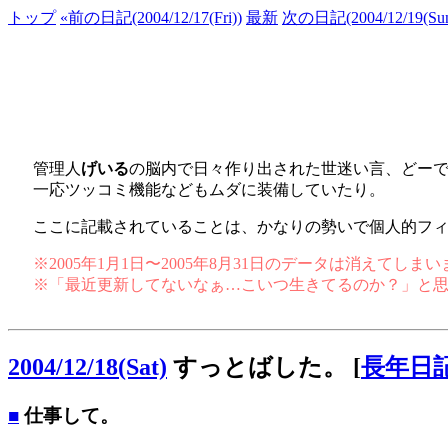
トップ
«前の日記(2004/12/17(Fri))
最新
次の日記(2004/12/19(Sun
管理人
げいる
の脳内で日々作り出された世迷い言、どー
一応ツッコミ機能などもムダに装備していたり。
ここに記載されていることは、かなりの勢いで個人的フ
※2005年1月1日〜2005年8月31日のデータは消えてし
※「最近更新してないなぁ…こいつ生きてるのか？」と
2004/12/18(Sat)
すっとばした。
[
長年日
■
仕事して。