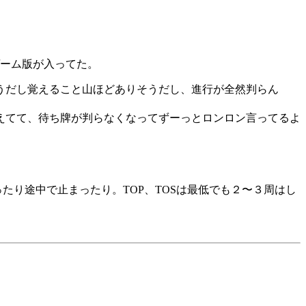
ゲーム版が入ってた。
うだし覚えること山ほどありそうだし、進行が全然判らん
えてて、待ち牌が判らなくなってずーっとロンロン言ってるよ
たり途中で止まったり。TOP、TOSは最低でも２〜３周はし