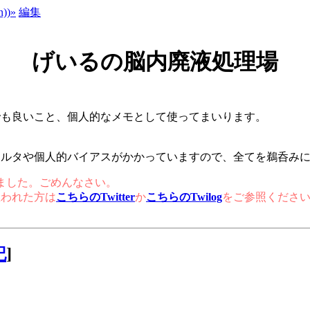
))»
編集
げいるの脳内廃液処理場
でも良いこと、個人的なメモとして使ってまいります。
ィルタや個人的バイアスがかかっていますので、全てを鵜呑み
まいました。ごめんなさい。
思われた方は
こちらのTwitter
か
こちらのTwilog
をご参照くださ
記
]