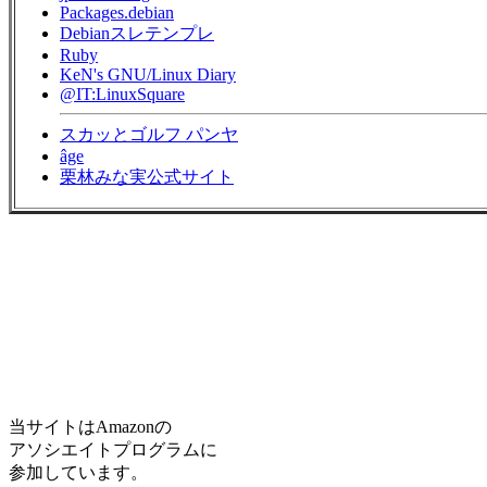
Packages.debian
Debianスレテンプレ
Ruby
KeN's GNU/Linux Diary
@IT:LinuxSquare
スカッとゴルフ パンヤ
âge
栗林みな実公式サイト
当サイトはAmazonの
アソシエイトプログラムに
参加しています。