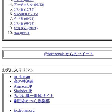
げいる (06/22)
アッチョリケ (06/22)
げいる (12/15)
MASHER (12/15)
うりゑ (09/22)
げいる (09/21)
なおさん (09/21)
atoz (09/21)
@breezegale からのツイート
お気に入りリンク
marksman
高の井酒造
Amazon.JP
Slashdot.JP
みつい健一追悼サイト
劇団あかぺら倶楽部
jp.debian.org