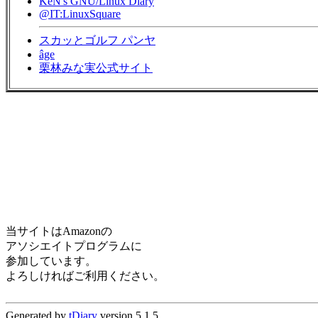
KeN's GNU/Linux Diary
@IT:LinuxSquare
スカッとゴルフ パンヤ
âge
栗林みな実公式サイト
当サイトはAmazonの
アソシエイトプログラムに
参加しています。
よろしければご利用ください。
Generated by
tDiary
version 5.1.5