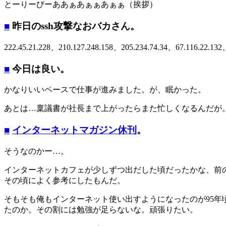
とーりーびーああぁあぁぁあぁぁ（挨拶）
■
昨日のssh攻撃なおバカさん。
222.45.21.228、210.127.248.158、205.234.74.34、67.116.22.132
■
今日は良い。
かなりいいペースで仕事が進みました。が、眠かった。
あとは…稟議書が社長まで上がったらまた忙しくなるんだが
■
インターネットマガジン休刊
。
そうなのかー…。
インターネットカフェが少しずつ出だした頃だったかな、前
その頃によく参考にしたもんだ。
そもそも俺もインターネット使い出すようになったのが95年
たのか。その割には勉強が足らないな。頑張りたい。