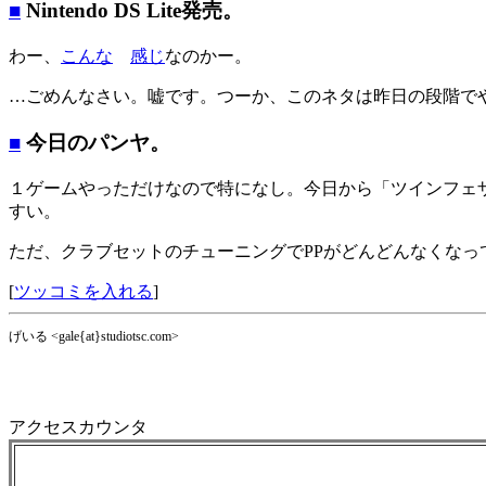
■
Nintendo DS Lite発売。
わー、
こんな
感じ
なのかー。
…ごめんなさい。嘘です。つーか、このネタは昨日の段階で
■
今日のパンヤ。
１ゲームやっただけなので特になし。今日から「ツインフェ
すい。
ただ、クラブセットのチューニングでPPがどんどんなくなっ
[
ツッコミを入れる
]
げいる <gale{at}studiotsc.com>
アクセスカウンタ