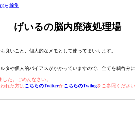
i))»
編集
げいるの脳内廃液処理場
でも良いこと、個人的なメモとして使ってまいります。
ィルタや個人的バイアスがかかっていますので、全てを鵜呑み
まいました。ごめんなさい。
思われた方は
こちらのTwitter
か
こちらのTwilog
をご参照くださ