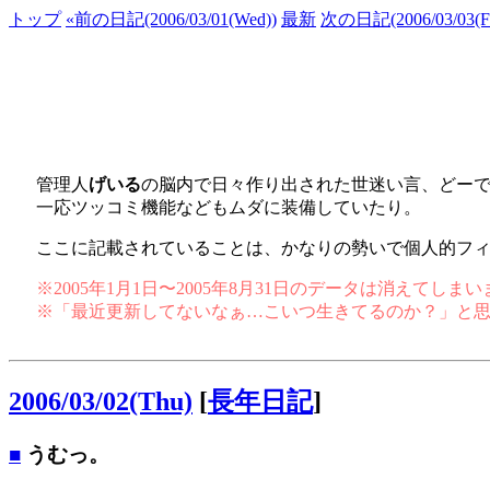
トップ
«前の日記(2006/03/01(Wed))
最新
次の日記(2006/03/03(Fr
管理人
げいる
の脳内で日々作り出された世迷い言、どー
一応ツッコミ機能などもムダに装備していたり。
ここに記載されていることは、かなりの勢いで個人的フ
※2005年1月1日〜2005年8月31日のデータは消えてし
※「最近更新してないなぁ…こいつ生きてるのか？」と
2006/03/02(Thu)
[
長年日記
]
■
うむっ。