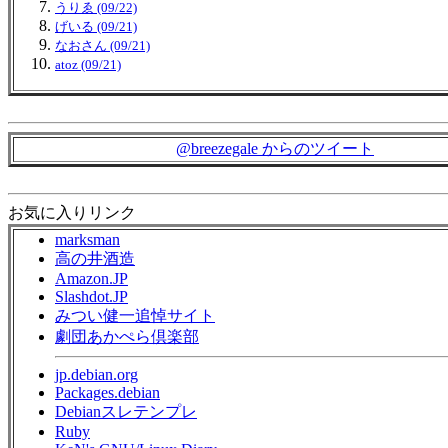
うりゑ (09/22)
げいる (09/21)
なおさん (09/21)
atoz (09/21)
@breezegale からのツイート
お気に入りリンク
marksman
高の井酒造
Amazon.JP
Slashdot.JP
みつい健一追悼サイト
劇団あかぺら倶楽部
jp.debian.org
Packages.debian
Debianスレテンプレ
Ruby