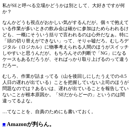
私がSEと呼べる立場かどうかは別として、大好きですが何
か？
なんかどうも視点がおかしい気がするんだが。個々で抱えて
いる作業が多いときの飲み会は確かに参加はためらわれるけ
ども、一概にそういう括りで言われるのは心外だなぁ。特に
「頭の切り替えができない」って、そりゃ嘘だろ。むしろデ
ジタル（ロジカル）に物事考えられる人間のほうがスイッチ
しやすいと思うんだが。もちろんその判断で「NG」になる
ケースもあるだろうが、そればっかり取り上げるのって違う
だろー。
むしろ、作業が詰まってる（山を後回しにしたうえでの-0.5
人日の遅れが出ている）ことを把握していない上司のほうが
問題なのでは？あるいは、遅れが出ていることを報告してい
ないことが根本原因か。「SEだからどーの」というのは間
違ってるよな。
…てなことを、自責のためにも書いておく。
■
Amazonが判らん。