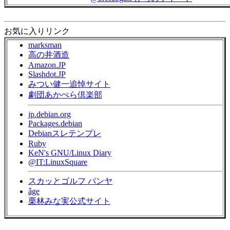
お気に入りリンク
marksman
高の井酒造
Amazon.JP
Slashdot.JP
みつい健一追悼サイト
劇団あかぺら倶楽部
jp.debian.org
Packages.debian
Debianスレテンプレ
Ruby
KeN's GNU/Linux Diary
@IT:LinuxSquare
スカッとゴルフ パンヤ
âge
栗林みな実公式サイト