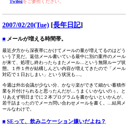
Twilog
をご参照ください。
2007/02/20(Tue)
[
長年日記
]
■
メールが増える時間帯。
最近夕方から深夜帯にかけてメールの量が増えてるのはどう
いう了見だ。返信メール書いている最中に別の案件のメール
が来て、処理し終わったらまたメール…という無限ループ状
態。１件１件が結構しんどい内容が増えてきたので「メール
対応で１日おしまい」という状況も…。
今週は外出会議が少ない分、かなり楽ができて細かい蓄積作
業を片付けられると思ったんだが…うまくいかないのぅ。と
りあえず明日までに２本プログラムを書かないといかんが、
若干詰まったのでメーカ問い合わせメールを書く。…結局メ
ールなわけで。
■
SEって、飲みニケーション嫌いだよね？