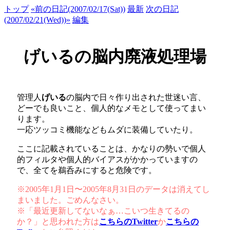
トップ
«前の日記(2007/02/17(Sat))
最新
次の日記
(2007/02/21(Wed))»
編集
げいるの脳内廃液処理場
管理人
げいる
の脳内で日々作り出された世迷い言、
どーでも良いこと、個人的なメモとして使ってまい
ります。
一応ツッコミ機能などもムダに装備していたり。
ここに記載されていることは、かなりの勢いで個人
的フィルタや個人的バイアスがかかっていますの
で、全てを鵜呑みにすると危険です。
※2005年1月1日〜2005年8月31日のデータは消えてし
まいました。ごめんなさい。
※「最近更新してないなぁ…こいつ生きてるの
か？」と思われた方は
こちらのTwitter
か
こちらの