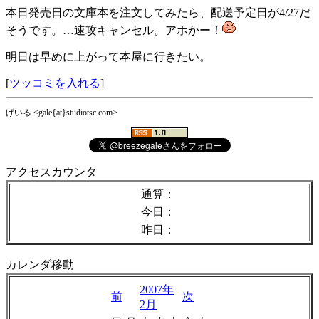
本日発売日の文庫本を注文してみたら、配送予定日が4/27だ
そうです。…速攻キャンセル。アホかー！
明日は早めに上がって本屋に行きたい。
[
ツッコミを入れる
]
げいる <gale{at}studiotsc.com>
アクセスカウンタ
通算：
今日：
昨日：
カレンダ移動
2007年
前
次
2月