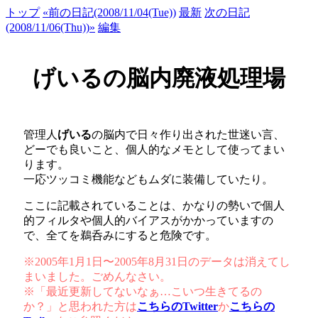
トップ
«前の日記(2008/11/04(Tue))
最新
次の日記
(2008/11/06(Thu))»
編集
げいるの脳内廃液処理場
管理人
げいる
の脳内で日々作り出された世迷い言、
どーでも良いこと、個人的なメモとして使ってまい
ります。
一応ツッコミ機能などもムダに装備していたり。
ここに記載されていることは、かなりの勢いで個人
的フィルタや個人的バイアスがかかっていますの
で、全てを鵜呑みにすると危険です。
※2005年1月1日〜2005年8月31日のデータは消えてし
まいました。ごめんなさい。
※「最近更新してないなぁ…こいつ生きてるの
か？」と思われた方は
こちらのTwitter
か
こちらの