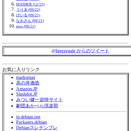
MASHER (12/15)
うりゑ (09/22)
げいる (09/21)
なおさん (09/21)
atoz (09/21)
@breezegale からのツイート
お気に入りリンク
marksman
高の井酒造
Amazon.JP
Slashdot.JP
みつい健一追悼サイト
劇団あかぺら倶楽部
jp.debian.org
Packages.debian
Debianスレテンプレ