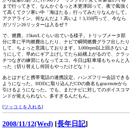
まで行ってきて、なんかぐるっと木更津回って、夜で風強く
て高くてクソ寒い中「海ほたる」行ってみたりなんかして。
アクアライン、何なんだよ！高いよ！3,350円って、今なら
ガソリン26リッターは入るぜ？
で、燃費。15km/Lぐらい出ている様子。トリップメータ部
分に常に平均燃費出したり、ナビで瞬間燃費グラフ出したり
して、ちょっと意識しております。3,000rpm以上回さないよ
うにして、早めにギア上げしてたら結構上がるので、クラッ
チつなぎの練習にもなってエコ。今日は駐車場もちゃんと入
った（切り替えし何回もやったけどな！）。
あとはナビと携帯電話の連携設定。ハンズフリー会話できる
ようになった。HDDに取り込んだCDの曲名もgracenoteから
引けるようになった。でも、まだナビに対してのボイスコマ
ンドが覚えられない。多すぎるんだもん。
[
ツッコミを入れる
]
2008/11/12(Wed)
[
長年日記
]