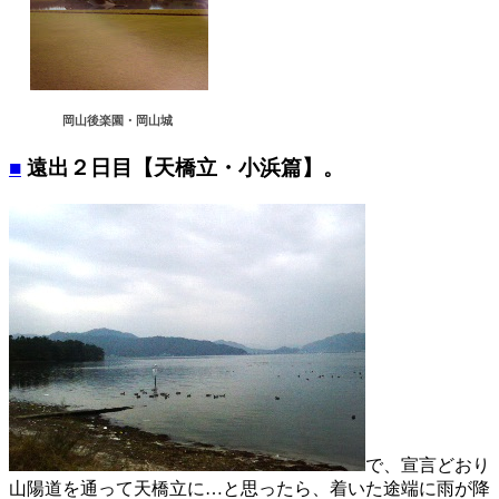
岡山後楽園・岡山城
■
遠出２日目【天橋立・小浜篇】。
で、宣言どおり
山陽道を通って天橋立に…と思ったら、着いた途端に雨が降