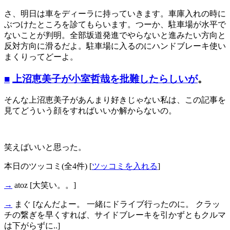
さ、明日は車をディーラに持っていきます。車庫入れの時に
ぶつけたところを診てもらいます。つーか、駐車場が水平で
ないことが判明。全部坂道発進でやらないと進みたい方向と
反対方向に滑るだよ。駐車場に入るのにハンドブレーキ使い
まくりってどーよ。
■
上沼恵美子が小室哲哉を批難したらしいが
。
そんな上沼恵美子があんまり好きじゃない私は、この記事を
見てどういう顔をすればいいか解からないの。
笑えばいいと思った。
本日のツッコミ(全4件) [
ツッコミを入れる
]
→
atoz
[大笑い。。]
→
まぐ
[なんだよー。 一緒にドライブ行ったのに。 クラッ
チの繋ぎを早くすれば、サイドブレーキを引かずともクルマ
は下がらずに..]