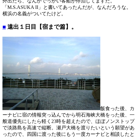
外出たら、なんかでっかい客船が停泊してますた。
「M.S.ASUKA II」と書いてあったんだが、なんだろうな。
横浜の名義がついてたけど。
■
遠出１日目【宿まで篇】。
飯食った後、カ
ーナビに宿の情報突っ込んでから明石海峡大橋をった後、一
般道優先にしたら軽く23時を超えたので、ほぼノンストップ
で淡路島を高速で縦断。瀬戸大橋を渡りたいという願望があ
ったので、四国に渡った後にもう一度カーナビと相談したと