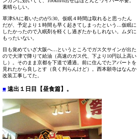
ンガンに効いてて、100km/h出せばほとんどワイパー不要。
素晴らしい。
草津SAに着いたのが5:30。仮眠４時間は取れると思ったん
だが、予定より１時間も早く起きてしまったという…仮眠に
したかったので入眠剤を軽くし過ぎたかもしれない。ムダに
もったいない。
目も覚めていざ大阪へ…というところでガス欠サインが出た
ので大津で降りて給油（高速のガス代、下より10円以上高い
し）。そのまま京都を下道で通過。前に住んでたアパートを
見れたから良しとす（良く判らんけど）。西本願寺はなんか
改装工事してた。
■
遠出１日目【昼食篇】。