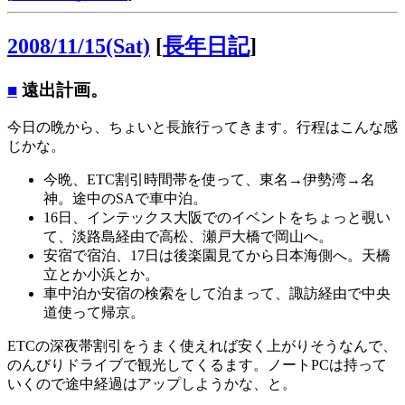
2008/11/15(Sat)
[
長年日記
]
■
遠出計画。
今日の晩から、ちょいと長旅行ってきます。行程はこんな感
じかな。
今晩、ETC割引時間帯を使って、東名→伊勢湾→名
神。途中のSAで車中泊。
16日、インテックス大阪でのイベントをちょっと覗い
て、淡路島経由で高松、瀬戸大橋で岡山へ。
安宿で宿泊、17日は後楽園見てから日本海側へ。天橋
立とか小浜とか。
車中泊か安宿の検索をして泊まって、諏訪経由で中央
道使って帰京。
ETCの深夜帯割引をうまく使えれば安く上がりそうなんで、
のんびりドライブで観光してくるます。ノートPCは持って
いくので途中経過はアップしようかな、と。