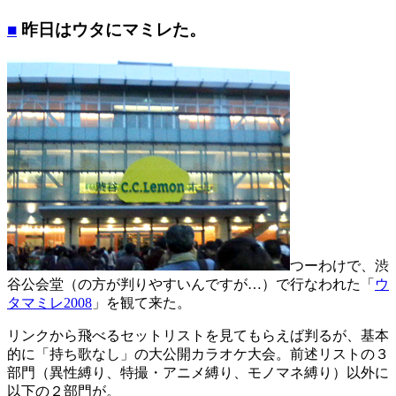
■
昨日はウタにマミレた。
つーわけで、渋
谷公会堂（の方が判りやすいんですが…）で行なわれた「
ウ
タマミレ2008
」を観て来た。
リンクから飛べるセットリストを見てもらえば判るが、基本
的に「持ち歌なし」の大公開カラオケ大会。前述リストの３
部門（異性縛り、特撮・アニメ縛り、モノマネ縛り）以外に
以下の２部門が。