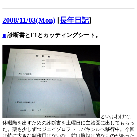
2008/11/03(Mon)
[
長年日記
]
■
診断書とF1とカッティングシート。
といふわけで、
休暇願を出すための診断書を土曜日に主治医に出してもらっ
た。薬も少しずつジェイゾロフト→パキシルへ移行中。今回
は特に大きな副作用はないな。前は胸焼け的なものがあった