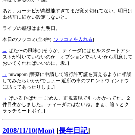
あと、カーナビが高機能すぎてまだ覚え切れてない。明日は
出発前に細かい設定しないと。
ライブの感想はまた明日。
本日のツッコミ(全3件) [
ツッコミを入れる
]
→
ばた〜の風味()
[そうか、ティーダにはヒルスタートアシ
ストが付いていないのか。オプションでもいいから用意して
おいてくれればいいのに。坂..]
→
miwapom
[警察に申請して通行許可証を貰えるように相談
してみたらいかがでしょー 近所の車のフロントウィンドウ
に貼ってあったりしま..]
→
げいる
[>ばたー ごめん、正規表現で引っかかってた。２
件目生かしました。 ティーダにはないね。まぁ、追々とク
ラッチミートポイ..]
2008/11/10(Mon)
[
長年日記
]