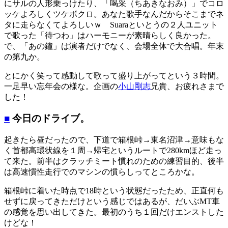
にサルの人形乗っけたり、「喝采（ちあきなおみ）」でコロ
ッケよろしくツケボクロ。あなた歌手なんだからそこまでネ
タに走らなくてよろしいｗ Suaraといとうの２人ユニット
で歌った「待つわ」はハーモニーが素晴らしく良かった。
で、「あの鐘」は演者だけでなく、会場全体で大合唱。年末
の第九か。
とにかく笑って感動して歌って盛り上がってという３時間。
一足早い忘年会の様な。企画の
小山剛志
兄貴、お疲れさまで
した！
■
今日のドライブ。
起きたら昼だったので、下道で箱根峠→東名沼津→意味もな
く首都高環状線を１周→帰宅というルートで280kmほど走っ
て来た。前半はクラッチミート慣れのための練習目的、後半
は高速慣性走行でのマシンの慣らしってところかな。
箱根峠に着いた時点で18時という状態だったため、正直何も
せずに戻ってきただけという感じではあるが、だいぶMT車
の感覚を思い出してきた。最初のうち１回だけエンストした
けどな！