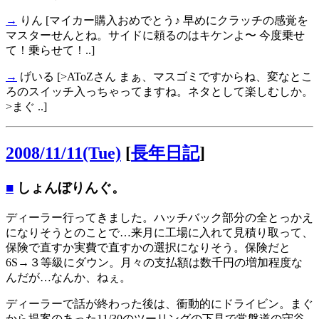
→
りん
[マイカー購入おめでとう♪ 早めにクラッチの感覚を
マスターせんとね。サイドに頼るのはキケンよ〜 今度乗せ
て！乗らせて！..]
→
げいる
[>AToZさん まぁ、マスゴミですからね、変なとこ
ろのスイッチ入っちゃってますね。ネタとして楽しむしか。
>まぐ ..]
2008/11/11(Tue)
[
長年日記
]
■
しょんぼりんぐ。
ディーラー行ってきました。ハッチバック部分の全とっかえ
になりそうとのことで…来月に工場に入れて見積り取って、
保険で直すか実費で直すかの選択になりそう。保険だと
6S→３等級にダウン。月々の支払額は数千円の増加程度な
んだが…なんか、ねぇ。
ディーラーで話が終わった後は、衝動的にドライビン。まぐ
から提案のあった11/30のツーリングの下見で常磐道の守谷