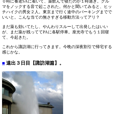
０時に養老SAに着いて、薬飲んで寝たのが１時過ぎ。クル
マをノックする音で起こされた。何かと聞いてみると、ヒッ
チハイクの男女２人。東京まで行く途中のパーキングまでで
いいと。こんな当ての無さすぎる移動方法ってアリ？
まだ薬も効いてたし、やんわりスルーして出発したはいい
が、まだ薬が残っててPAに各駅停車。座光寺でもう１回寝
て、今起きた。
これから諏訪湖に行ってきます。今晩の深夜割引で帰宅する
感じかな。
■
遠出３日目【諏訪湖篇】。