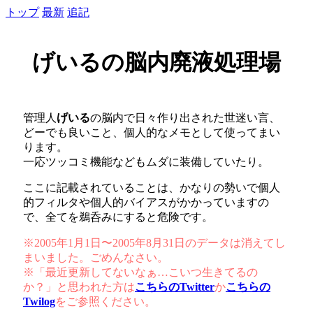
トップ
最新
追記
げいるの脳内廃液処理場
管理人
げいる
の脳内で日々作り出された世迷い言、
どーでも良いこと、個人的なメモとして使ってまい
ります。
一応ツッコミ機能などもムダに装備していたり。
ここに記載されていることは、かなりの勢いで個人
的フィルタや個人的バイアスがかかっていますの
で、全てを鵜呑みにすると危険です。
※2005年1月1日〜2005年8月31日のデータは消えてし
まいました。ごめんなさい。
※「最近更新してないなぁ…こいつ生きてるの
か？」と思われた方は
こちらのTwitter
か
こちらの
Twilog
をご参照ください。