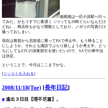
仮眠後は一応小浜駅へ行っ
てみた。がもうすでに夜遅く（つっても20時ぐらいなんだけ
どね）、商店街もかなり閑散としており、ノボリの写真だけ
撮っておしまい。
現在は敦賀から北陸道に乗ってPAで停止中。もう帰ること
にしようか、それとも諏訪でぶらり旅しようか考え中。どっ
ちにしてもETCの深夜割引を使いたいので、SAでの車中泊
は決定。
ということで、今日はここまでかな。
[
ツッコミを入れる
]
2008/11/18(Tue)
[
長年日記
]
■
遠出３日目【理不尽篇】。