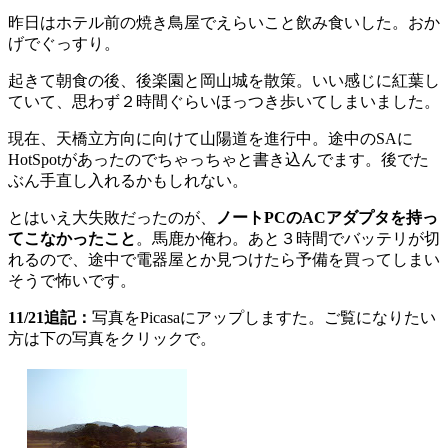
昨日はホテル前の焼き鳥屋でえらいこと飲み食いした。おか
げでぐっすり。
起きて朝食の後、後楽園と岡山城を散策。いい感じに紅葉し
ていて、思わず２時間ぐらいほっつき歩いてしまいました。
現在、天橋立方向に向けて山陽道を進行中。途中のSAに
HotSpotがあったのでちゃっちゃと書き込んでます。後でた
ぶん手直し入れるかもしれない。
とはいえ大失敗だったのが、
ノートPCのACアダプタを持っ
てこなかったこと
。馬鹿か俺わ。あと３時間でバッテリが切
れるので、途中で電器屋とか見つけたら予備を買ってしまい
そうで怖いです。
11/21追記：
写真をPicasaにアップしますた。ご覧になりたい
方は下の写真をクリックで。