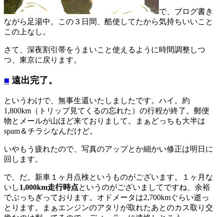
で、ブログ書き
ながら足湯中。この３日間、酷使してたから気持ちいいこと
この上なし。
さて、深夜割引帯をうまいこと使えるように時間調整しつ
つ、東京に戻ります。
■
遠出完了。
というわけで、無事生還いたしましたです。ハイ。約
1,800km（トリップ見てくるの忘れた）の行程が終了。郵便
物とメールが山ほど来ておりまして。まぁどっちも大半は
spam＆チラシなんだけど。
いやもう疲れたので、写真のアップとか細かい修正は明日に
回します。
で、だ。新車１ヶ月点検というものがございます。１ヶ月な
いし
1,000km走行時点
というのがございましてですね、余裕
でぶっちぎっております。オドメータは2,700kmぐらい逝っ
とります。まぁエンジンのアタリが取れたあとのカス取り交