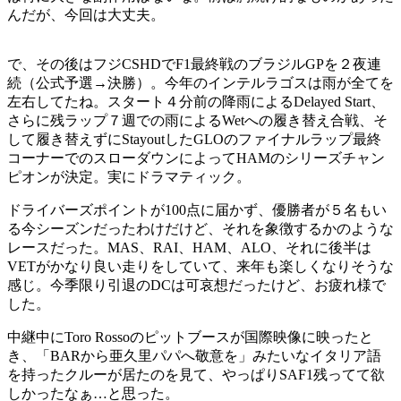
んだが、今回は大丈夫。
で、その後はフジCSHDでF1最終戦のブラジルGPを２夜連
続（公式予選→決勝）。今年のインテルラゴスは雨が全てを
左右してたね。スタート４分前の降雨によるDelayed Start、
さらに残ラップ７週での雨によるWetへの履き替え合戦、そ
して履き替えずにStayoutしたGLOのファイナルラップ最終
コーナーでのスローダウンによってHAMのシリーズチャン
ピオンが決定。実にドラマティック。
ドライバーズポイントが100点に届かず、優勝者が５名もい
る今シーズンだったわけだけど、それを象徴するかのような
レースだった。MAS、RAI、HAM、ALO、それに後半は
VETがかなり良い走りをしていて、来年も楽しくなりそうな
感じ。今季限り引退のDCは可哀想だったけど、お疲れ様で
した。
中継中にToro Rossoのピットブースが国際映像に映ったと
き、「BARから亜久里パパへ敬意を」みたいなイタリア語
を持ったクルーが居たのを見て、やっぱりSAF1残ってて欲
しかったなぁ…と思った。