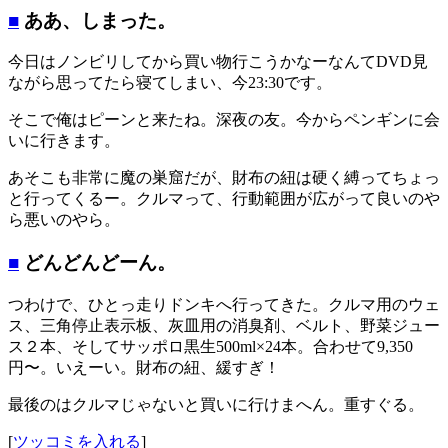
■
ああ、しまった。
今日はノンビリしてから買い物行こうかなーなんてDVD見
ながら思ってたら寝てしまい、今23:30です。
そこで俺はピーンと来たね。深夜の友。今からペンギンに会
いに行きます。
あそこも非常に魔の巣窟だが、財布の紐は硬く縛ってちょっ
と行ってくるー。クルマって、行動範囲が広がって良いのや
ら悪いのやら。
■
どんどんどーん。
つわけで、ひとっ走りドンキへ行ってきた。クルマ用のウェ
ス、三角停止表示板、灰皿用の消臭剤、ベルト、野菜ジュー
ス２本、そしてサッポロ黒生500ml×24本。合わせて9,350
円〜。いえーい。財布の紐、緩すぎ！
最後のはクルマじゃないと買いに行けまへん。重すぐる。
[
ツッコミを入れる
]