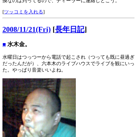
換なのは判ってるので、ディーラーに連絡しとこう。
[
ツッコミを入れる
]
2008/11/21(Fri)
[
長年日記
]
■
水木金。
水曜日はつっつーから電話で起こされ（つっても既に昼過ぎ
だったんだが）、六本木のライブハウスでライブを観にいっ
た。やっぱり音楽いいよね。