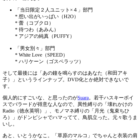
「当日限定２人ユニット×４」部門
* 想い出がいっぱい（H2O）
* 蕾（コブクロ）
* 待つわ（あみん）
* アジアの純真（PUFFY）
「男女別々」部門
* White Love（SPEED）
* ハリケーン（ゴスペラッツ）
そして最後には「あの鐘を鳴らすのはあなた（和田アキ
子）」というラインナップ。DVD化とか絶対できないで
す。
個人的にすごいな、と思ったのが
Suara
。若干ハスキーボイ
スでバラードが得意な人なので、異性縛りの「壊れかけの
Radio（徳永英明）」、モノマネ縛りの「月光（鬼束ちひ
ろ）」がドンピシャでハマってて、鳥肌立った。元々歌うま
いし。
あと、いとうかなこ。「草原のマルコ」でちゃんと衣装の肩