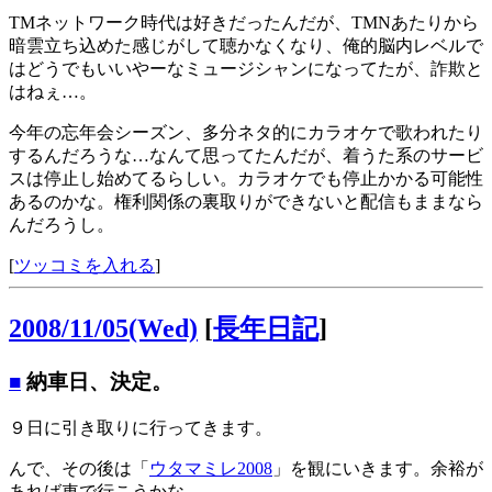
TMネットワーク時代は好きだったんだが、TMNあたりから
暗雲立ち込めた感じがして聴かなくなり、俺的脳内レベルで
はどうでもいいやーなミュージシャンになってたが、詐欺と
はねぇ…。
今年の忘年会シーズン、多分ネタ的にカラオケで歌われたり
するんだろうな…なんて思ってたんだが、着うた系のサービ
スは停止し始めてるらしい。カラオケでも停止かかる可能性
あるのかな。権利関係の裏取りができないと配信もままなら
んだろうし。
[
ツッコミを入れる
]
2008/11/05(Wed)
[
長年日記
]
■
納車日、決定。
９日に引き取りに行ってきます。
んで、その後は「
ウタマミレ2008
」を観にいきます。余裕が
あれば車で行こうかな。