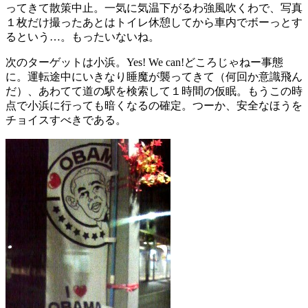
ってきて散策中止。一気に気温下がるわ強風吹くわで、写真
１枚だけ撮ったあとはトイレ休憩してから車内でボーっとす
るという…。もったいないね。
次のターゲットは小浜。Yes! We can!どころじゃねー事態
に。運転途中にいきなり睡魔が襲ってきて（何回か意識飛ん
だ）、あわてて道の駅を検索して１時間の仮眠。もうこの時
点で小浜に行っても暗くなるの確定。つーか、安全なほうを
チョイスすべきである。