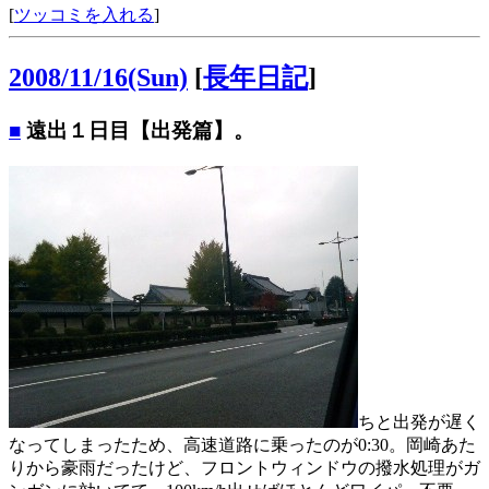
[
ツッコミを入れる
]
2008/11/16(Sun)
[
長年日記
]
■
遠出１日目【出発篇】。
ちと出発が遅く
なってしまったため、高速道路に乗ったのが0:30。岡崎あた
りから豪雨だったけど、フロントウィンドウの撥水処理がガ