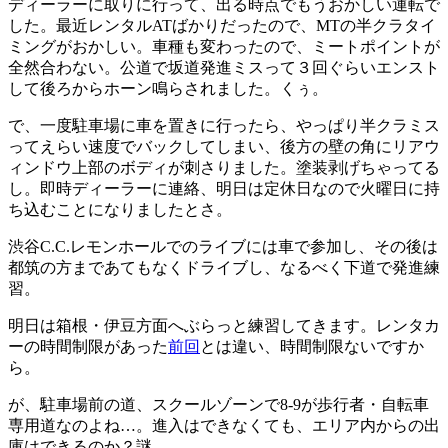
ディーラーに取りに行って、出る時点でもうおかしい運転で
した。最近レンタルATばかりだったので、MTの半クラタイ
ミングがおかしい。車種も変わったので、ミートポイントが
全然合わない。公道で坂道発進ミスって３回ぐらいエンスト
して後ろからホーン鳴らされました。くぅ。
で、一度駐車場に車を置きに行ったら、やっぱり半クラミス
ってえらい速度でバックしてしまい、後方の壁の角にリアウ
ィンドウ上部のボディが刺さりました。塗装剥げちゃってる
し。即時ディーラーに連絡、明日は定休日なので火曜日に持
ち込むことになりましたとさ。
渋谷C.C.レモンホールでのライブには車で参加し、その後は
都筑の方まであてもなくドライブし、なるべく下道で発進練
習。
明日は箱根・伊豆方面へぶらっと練習してきます。レンタカ
ーの時間制限があった
前回
とは違い、時間制限ないですか
ら。
が、駐車場前の道、スクールゾーンで8-9が歩行者・自転車
専用道なのよね…。進入はできなくても、エリア内からの出
庫はできるのか？謎。