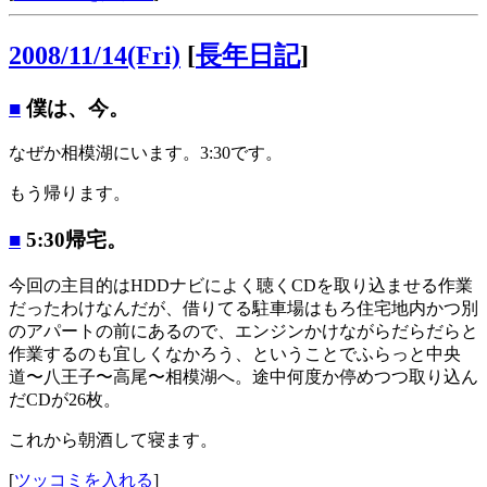
2008/11/14(Fri)
[
長年日記
]
■
僕は、今。
なぜか相模湖にいます。3:30です。
もう帰ります。
■
5:30帰宅。
今回の主目的はHDDナビによく聴くCDを取り込ませる作業
だったわけなんだが、借りてる駐車場はもろ住宅地内かつ別
のアパートの前にあるので、エンジンかけながらだらだらと
作業するのも宜しくなかろう、ということでふらっと中央
道〜八王子〜高尾〜相模湖へ。途中何度か停めつつ取り込ん
だCDが26枚。
これから朝酒して寝ます。
[
ツッコミを入れる
]