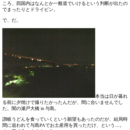
ころ、四国内はなんとか一般道でいけるという判断が出たの
でまったりとドライビン。
で、だ。
本当は日が暮れ
る前に夕焼けで撮りたかったんだが、間に合いませんでし
た。闇の瀬戸大橋 in 与島。
讃岐うどんを食っていくという願望もあったのだが、結局時
間に追われて与島PAでお土産用を買っただけ、という…。