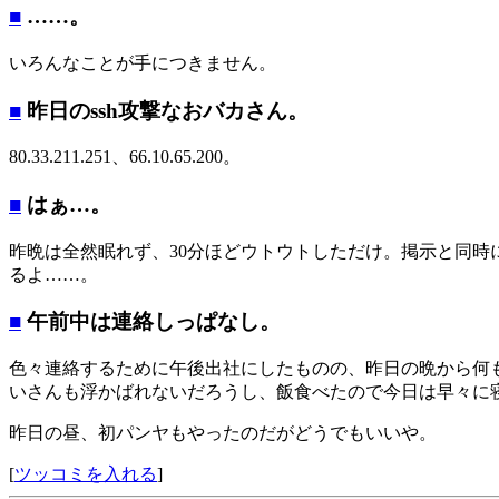
■
……。
いろんなことが手につきません。
■
昨日のssh攻撃なおバカさん。
80.33.211.251、66.10.65.200。
■
はぁ…。
昨晩は全然眠れず、30分ほどウトウトしただけ。掲示と同
るよ……。
■
午前中は連絡しっぱなし。
色々連絡するために午後出社にしたものの、昨日の晩から何
いさんも浮かばれないだろうし、飯食べたので今日は早々に
昨日の昼、初パンヤもやったのだがどうでもいいや。
[
ツッコミを入れる
]