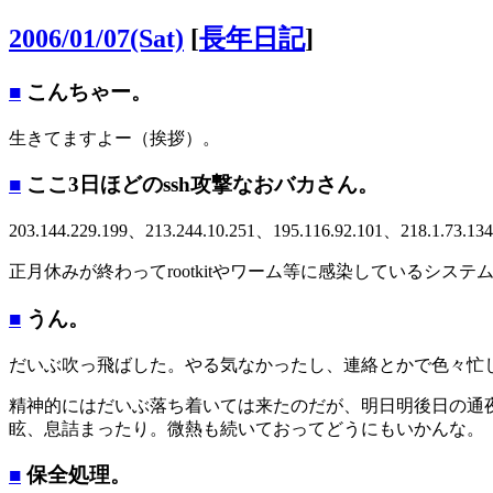
2006/01/07(Sat)
[
長年日記
]
■
こんちゃー。
生きてますよー（挨拶）。
■
ここ3日ほどのssh攻撃なおバカさん。
203.144.229.199、213.244.10.251、195.116.92.101、218.1.73.1
正月休みが終わってrootkitやワーム等に感染しているシ
■
うん。
だいぶ吹っ飛ばした。やる気なかったし、連絡とかで色々忙
精神的にはだいぶ落ち着いては来たのだが、明日明後日の通
眩、息詰まったり。微熱も続いておってどうにもいかんな。
■
保全処理。