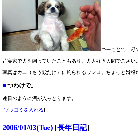
つーことで、母
昔実家で犬を飼っていたこともあり、犬大好き人間でござい
写真はカニ（もう殻だけ）に釣られるワンコ。ちょっと滑稽
■
つわけで。
連日のように酒が入っとります。
[
ツッコミを入れる
]
2006/01/03(Tue)
[
長年日記
]