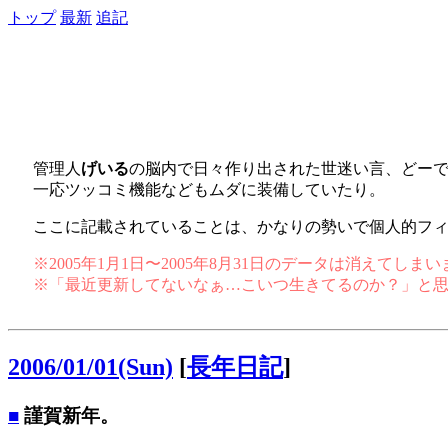
トップ
最新
追記
管理人
げいる
の脳内で日々作り出された世迷い言、どー
一応ツッコミ機能などもムダに装備していたり。
ここに記載されていることは、かなりの勢いで個人的フ
※2005年1月1日〜2005年8月31日のデータは消えてし
※「最近更新してないなぁ…こいつ生きてるのか？」と
2006/01/01(Sun)
[
長年日記
]
■
謹賀新年。