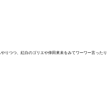
もやりつつ、紅白のゴリエや倖田來未をみてワーワー言ったり