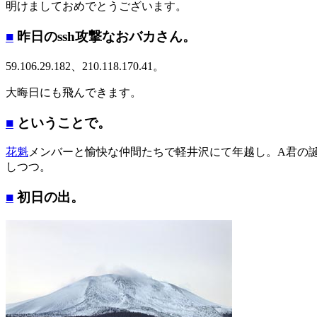
明けましておめでとうございます。
■
昨日のssh攻撃なおバカさん。
59.106.29.182、210.118.170.41。
大晦日にも飛んできます。
■
ということで。
花魁
メンバーと愉快な仲間たちで軽井沢にて年越し。A君の
しつつ。
■
初日の出。