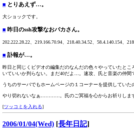
■
とりあえず…。
大ショックです。
■
昨日のssh攻撃なおバカさん。
202.222.28.22、219.166.70.94、218.40.34.52、58.4.140.154、218
■
訃報が…。
昨日と同じくビデオの編集だのなんだの色々やっていたところ
いていいか判らない。まだ40だよ…。速攻、氏と音楽の仲間
うちのサーバでもホームページの１コーナーを提供していた
やり切れないなぁ…………。氏のご冥福を心からお祈りしま
[
ツッコミを入れる
]
2006/01/04(Wed)
[
長年日記
]