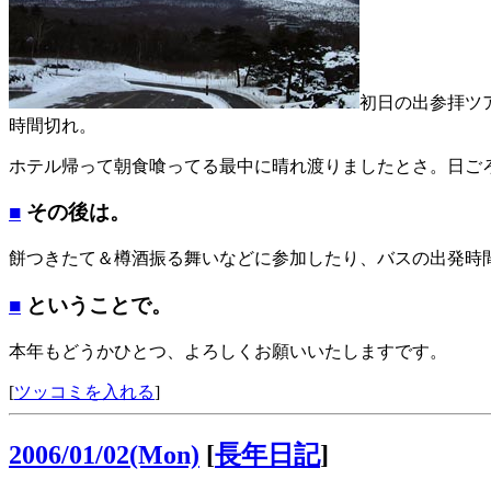
初日の出参拝ツ
時間切れ。
ホテル帰って朝食喰ってる最中に晴れ渡りましたとさ。日ごろ
■
その後は。
餅つきたて＆樽酒振る舞いなどに参加したり、バスの出発時
■
ということで。
本年もどうかひとつ、よろしくお願いいたしますです。
[
ツッコミを入れる
]
2006/01/02(Mon)
[
長年日記
]