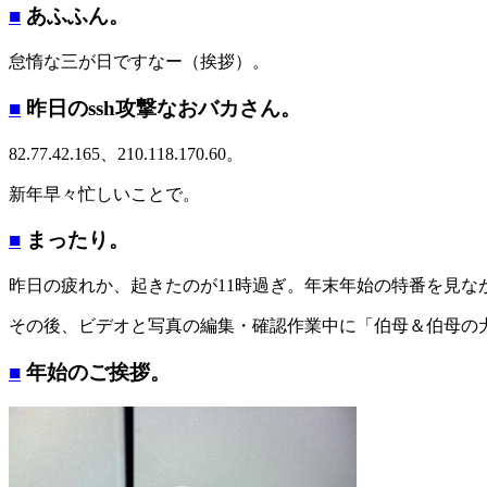
■
あふふん。
怠惰な三が日ですなー（挨拶）。
■
昨日のssh攻撃なおバカさん。
82.77.42.165、210.118.170.60。
新年早々忙しいことで。
■
まったり。
昨日の疲れか、起きたのが11時過ぎ。年末年始の特番を見な
その後、ビデオと写真の編集・確認作業中に「伯母＆伯母の
■
年始のご挨拶。